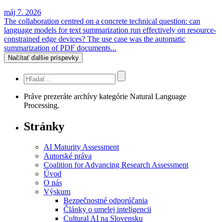
máj 7. 2026
The collaboration centred on a concrete technical question: can
language models for text summarization run effectively on resource-
constrained edge devices? The use case was the automatic
summarization of PDF documents...
Načítať ďalšie príspevky
Práve prezeráte archívy kategórie Natural Language
Processing.
Stránky
AI Maturity Assessment
Autorské práva
Coalition for Advancing Research Assessment
Úvod
O nás
Výskum
Bezpečnostné odporúčania
Články o umelej inteligencii
Cultural AI na Slovensku