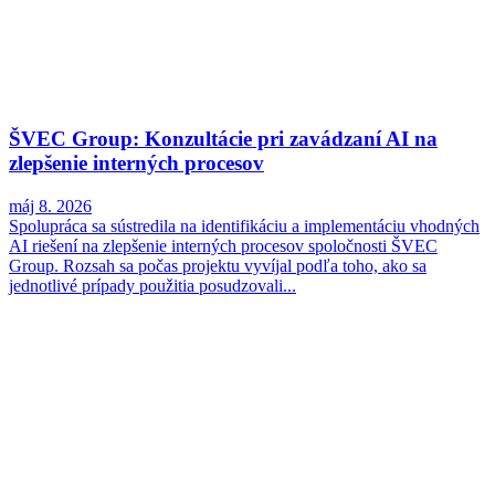
ŠVEC Group: Konzultácie pri zavádzaní AI na
zlepšenie interných procesov
máj 8. 2026
Spolupráca sa sústredila na identifikáciu a implementáciu vhodných
AI riešení na zlepšenie interných procesov spoločnosti ŠVEC
Group. Rozsah sa počas projektu vyvíjal podľa toho, ako sa
jednotlivé prípady použitia posudzovali...