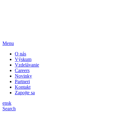
Menu
O nás
Výskum
Vzdelávanie
Careers
Novinky
Partneri
Kontakt
Zapojte sa
en
sk
Search