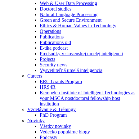
Web & User Data Processing
Doctoral studies
Natural Language Processing
Green and Secure Environment
Ethics & Human Values in Technology
Operations
Publications
Publications old
E-tika podcast
Predsudky v slovenskej umelej inteligencii
Projects
Security news
Vysvetliteľná umelá inteligencia
Careers
ERC Grants Program
HRS4R
Kempelen Institute of Intelligent Technologies as
your MSCA postdoctoral fellowship host
institution
Vzdelávanie & Tréningy
PhD Program
Novinky
Všetky novinky
Vedecko populárne blogy
Podcasty