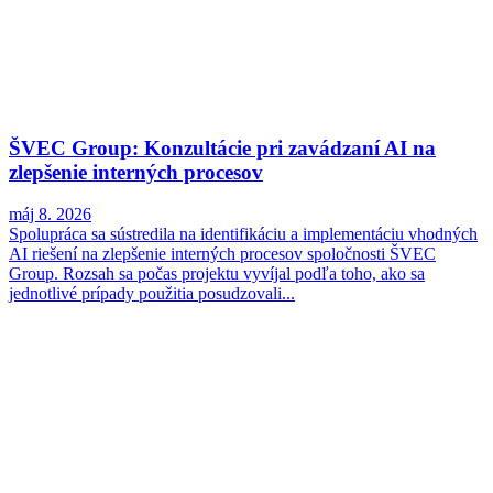
ŠVEC Group: Konzultácie pri zavádzaní AI na
zlepšenie interných procesov
máj 8. 2026
Spolupráca sa sústredila na identifikáciu a implementáciu vhodných
AI riešení na zlepšenie interných procesov spoločnosti ŠVEC
Group. Rozsah sa počas projektu vyvíjal podľa toho, ako sa
jednotlivé prípady použitia posudzovali...