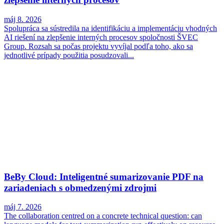
máj 8. 2026
Spolupráca sa sústredila na identifikáciu a implementáciu vhodných
AI riešení na zlepšenie interných procesov spoločnosti ŠVEC
Group. Rozsah sa počas projektu vyvíjal podľa toho, ako sa
jednotlivé prípady použitia posudzovali...
BeBy Cloud: Inteligentné sumarizovanie PDF na
zariadeniach s obmedzenými zdrojmi
máj 7. 2026
The collaboration centred on a concrete technical question: can