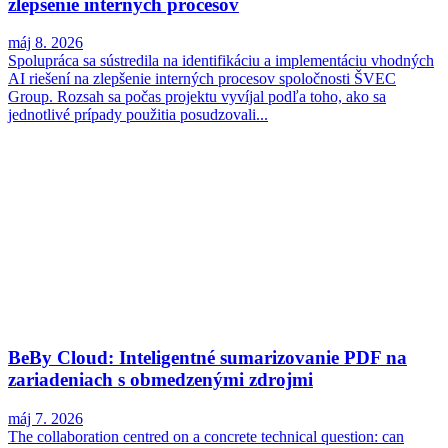
zlepšenie interných procesov
máj 8. 2026
Spolupráca sa sústredila na identifikáciu a implementáciu vhodných
AI riešení na zlepšenie interných procesov spoločnosti ŠVEC
Group. Rozsah sa počas projektu vyvíjal podľa toho, ako sa
jednotlivé prípady použitia posudzovali...
BeBy Cloud: Inteligentné sumarizovanie PDF na
zariadeniach s obmedzenými zdrojmi
máj 7. 2026
The collaboration centred on a concrete technical question: can