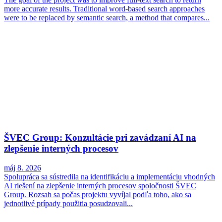
more accurate results. Traditional word-based search approaches
were to be replaced by semantic search, a method that compares...
ŠVEC Group: Konzultácie pri zavádzaní AI na
zlepšenie interných procesov
máj 8. 2026
Spolupráca sa sústredila na identifikáciu a implementáciu vhodných
AI riešení na zlepšenie interných procesov spoločnosti ŠVEC
Group. Rozsah sa počas projektu vyvíjal podľa toho, ako sa
jednotlivé prípady použitia posudzovali...