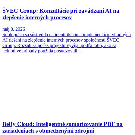
ŠVEC Group: Konzultácie pri zavádzaní AI na
zlepšenie interných procesov
máj 8. 2026
Spolupráca sa sústredila na identifikáciu a implementáciu vhodných
AI riešení na zlepšenie interných procesov spoločnosti ŠVEC
Group. Rozsah sa počas projektu vyvíjal podľa toho, ako sa
jednotlivé prípady použitia posudzovali...
BeBy Cloud: Inteligentné sumarizovanie PDF na
zariadeniach s obmedzenými zdrojmi