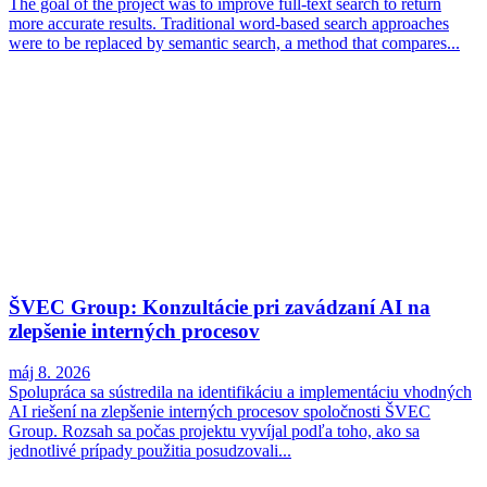
The goal of the project was to improve full-text search to return
more accurate results. Traditional word-based search approaches
were to be replaced by semantic search, a method that compares...
ŠVEC Group: Konzultácie pri zavádzaní AI na
zlepšenie interných procesov
máj 8. 2026
Spolupráca sa sústredila na identifikáciu a implementáciu vhodných
AI riešení na zlepšenie interných procesov spoločnosti ŠVEC
Group. Rozsah sa počas projektu vyvíjal podľa toho, ako sa
jednotlivé prípady použitia posudzovali...