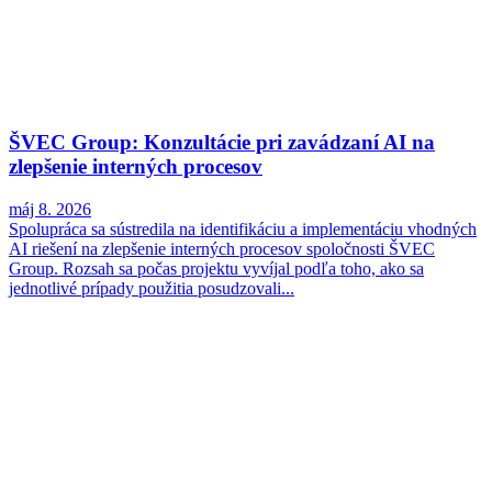
ŠVEC Group: Konzultácie pri zavádzaní AI na
zlepšenie interných procesov
máj 8. 2026
Spolupráca sa sústredila na identifikáciu a implementáciu vhodných
AI riešení na zlepšenie interných procesov spoločnosti ŠVEC
Group. Rozsah sa počas projektu vyvíjal podľa toho, ako sa
jednotlivé prípady použitia posudzovali...