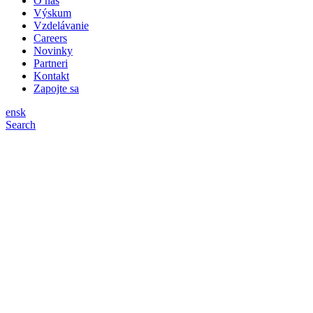
O nás
Výskum
Vzdelávanie
Careers
Novinky
Partneri
Kontakt
Zapojte sa
en
sk
Search