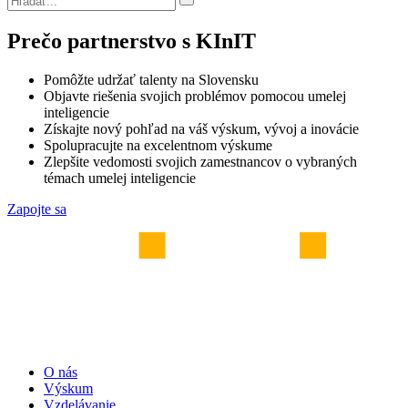
Prečo partnerstvo s KInIT
Pomôžte udržať talenty na Slovensku
Objavte riešenia svojich problémov pomocou umelej
inteligencie
Získajte nový pohľad na váš výskum, vývoj a inovácie
Spolupracujte na excelentnom výskume
Zlepšite vedomosti svojich zamestnancov o vybraných
témach umelej inteligencie
Zapojte sa
O nás
Výskum
Vzdelávanie