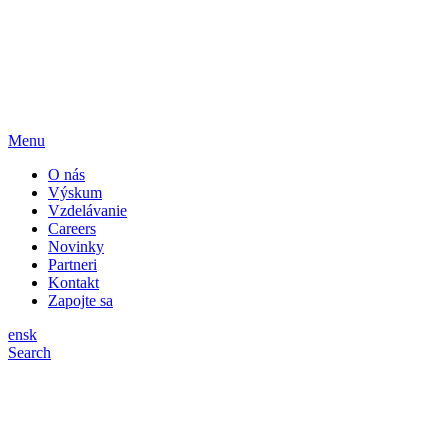
Menu
O nás
Výskum
Vzdelávanie
Careers
Novinky
Partneri
Kontakt
Zapojte sa
en
sk
Search