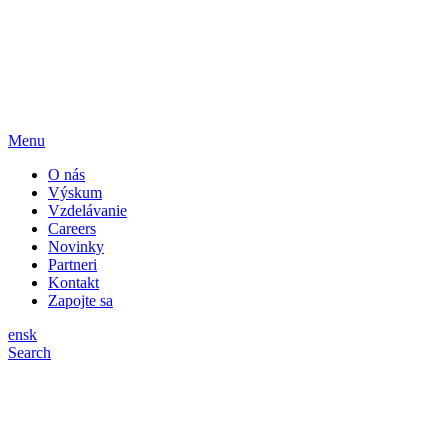
Menu
O nás
Výskum
Vzdelávanie
Careers
Novinky
Partneri
Kontakt
Zapojte sa
en
sk
Search