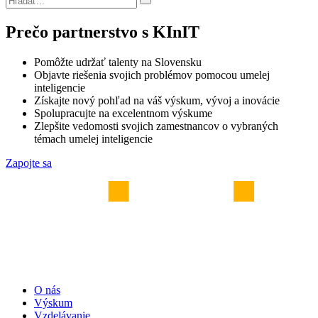
Prečo partnerstvo s KInIT
Pomôžte udržať talenty na Slovensku
Objavte riešenia svojich problémov pomocou umelej
inteligencie
Získajte nový pohľad na váš výskum, vývoj a inovácie
Spolupracujte na excelentnom výskume
Zlepšite vedomosti svojich zamestnancov o vybraných
témach umelej inteligencie
Zapojte sa
O nás
Výskum
Vzdelávanie