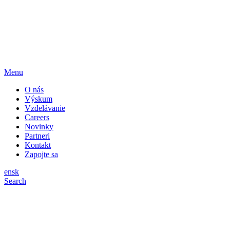
Menu
O nás
Výskum
Vzdelávanie
Careers
Novinky
Partneri
Kontakt
Zapojte sa
en
sk
Search