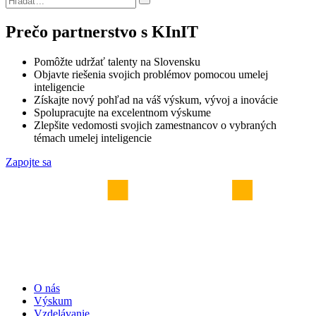
Prečo partnerstvo s KInIT
Pomôžte udržať talenty na Slovensku
Objavte riešenia svojich problémov pomocou umelej
inteligencie
Získajte nový pohľad na váš výskum, vývoj a inovácie
Spolupracujte na excelentnom výskume
Zlepšite vedomosti svojich zamestnancov o vybraných
témach umelej inteligencie
Zapojte sa
O nás
Výskum
Vzdelávanie