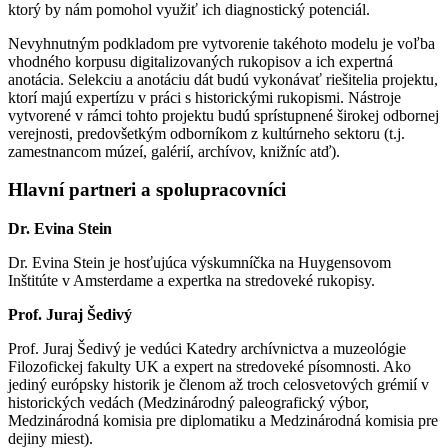
ktorý by nám pomohol využiť ich diagnostický potenciál.
Nevyhnutným podkladom pre vytvorenie takéhoto modelu je voľba
vhodného korpusu digitalizovaných rukopisov a ich expertná
anotácia. Selekciu a anotáciu dát budú vykonávať riešitelia projektu,
ktorí majú expertízu v práci s historickými rukopismi. Nástroje
vytvorené v rámci tohto projektu budú sprístupnené širokej odbornej
verejnosti, predovšetkým odborníkom z kultúrneho sektoru (t.j.
zamestnancom múzeí, galérií, archívov, knižníc atď).
Hlavní partneri a spolupracovníci
Dr. Evina Stein
Dr. Evina Stein je hosťujúca výskumníčka na Huygensovom
Inštitúte v Amsterdame a expertka na stredoveké rukopisy.
Prof. Juraj Šedivý
Prof. Juraj Šedivý je vedúci Katedry archívnictva a muzeológie
Filozofickej fakulty UK a expert na stredoveké písomnosti. Ako
jediný európsky historik je členom až troch celosvetových grémií v
historických vedách (Medzinárodný paleografický výbor,
Medzinárodná komisia pre diplomatiku a Medzinárodná komisia pre
dejiny miest).