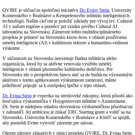
QVIRE je súčasťou spoločnej iniciatívy
Dr. Eviny Stein
, Univerzity
Komenského v Bratislave a Kempelenovho inštitútu inteligentných
technológií. Naším cieľom je položiť základy pre vývoj tzv. Cultural
AI v našom regióne a pomôcť pri vzniku prvého Cultural AI
laboratória na Slovensku. Zámerom tohto multidisciplinárneho
projektu je priniesť na Slovensko know-how v oblasti používania
umelej inteligencie (AI) v kultúrnom sektore a humanitno-vednom
výskume.
V súčasnosti na Slovensku neexistuje žiadna inštitúcia alebo
organizácia, ktorá by sa aktívne venovala využitiu umelej
inteligencie v oblasti písomného kultúrneho dedičstva. Pre
Slovensko ide o perspektívnu šancu stať sa do budúcna významným
aktérom v tomto aplikovanom výskumnom zameraní, máme
príležitosť pripojiť sa k európskej špičke v tejto oblasti.
Dr. Evina Stein
je expertka na stredoveké rukopisy, ktorá pôsobí ako
hosťujúca výskumníčka v Huygensovom inštitúte v Amsterdame.
Dr. Stein je nádejnou mladou slovenskou výskumníčkou pôsobiacou
v zahraničí. Jej ambíciou je získať ERC Starting grant a vrátiť sa na
Slovensko. Univerzita Komenského v Bratislave a KInIT sa spojili,
aby pomohli Evine vytvoriť zázemie pre návrat.
Okrem zdrojov získaných v rámci projektu QVIRE, Dr. Evina Stein