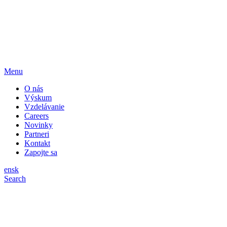
Menu
O nás
Výskum
Vzdelávanie
Careers
Novinky
Partneri
Kontakt
Zapojte sa
en
sk
Search