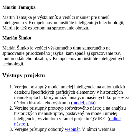
Martin Tamajka
Martin Tamajka je výskumník a vedúci inžinier pre umelú
inteligenciu v Kempelenovom inštitúte inteligentných technológií,
Martin je tiež expertom na spracovanie obrazu.
Marián Šimko
Marián Šimko je vedúci výskumného tímu zameraného na
spracovanie prirodzeného jazyka, kam spadá aj spracovanie tzv.
multimodálneho obsahu, v Kempelenovom inštitúte inteligentných
technológií.
Výstupy projektu
Verejne prístupný model umelej inteligencie na automatickú
detekciu špecifických grafických elementov v historických
manuskriptoch, ktorý umožní analýzu masívnych korpusov za
účelom historického výskumu (
model
,
dáta
).
Verejne prístupný prototyp softvérového nástroja na analýzu
historických manuskriptov, postavený na modeli umelej
inteligencie, vyvinutom v rámci projektu QVIRE (
online
nástroj
).
Verejne prístupný odborný
webinár
. V rámci webinára