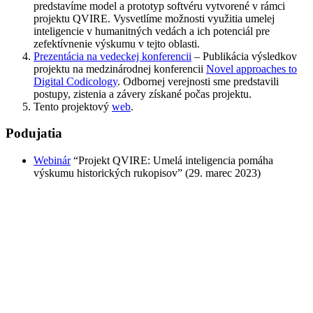
predstavíme model a prototyp softvéru vytvorené v rámci
projektu QVIRE. Vysvetlíme možnosti využitia umelej
inteligencie v humanitných vedách a ich potenciál pre
zefektívnenie výskumu v tejto oblasti.
Prezentácia na vedeckej konferencii
– Publikácia výsledkov
projektu na medzinárodnej konferencii
Novel approaches to
Digital Codicology
. Odbornej verejnosti sme predstavili
postupy, zistenia a závery získané počas projektu.
Tento projektový
web
.
Podujatia
Webinár
“Projekt QVIRE: Umelá inteligencia pomáha
výskumu historických rukopisov” (29. marec 2023)