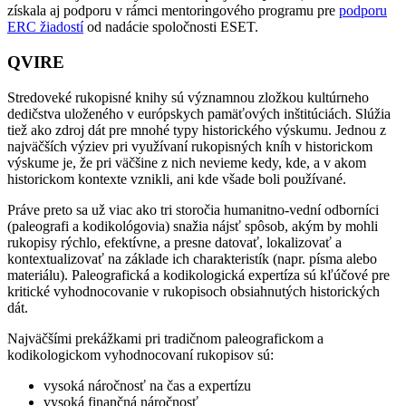
získala aj podporu v rámci mentoringového programu pre
podporu
ERC žiadostí
od nadácie spoločnosti ESET.
QVIRE
Stredoveké rukopisné knihy sú významnou zložkou kultúrneho
dedičstva uloženého v európskych pamäťových inštitúciách. Slúžia
tiež ako zdroj dát pre mnohé typy historického výskumu. Jednou z
najväčších výziev pri využívaní rukopisných kníh v historickom
výskume je, že pri väčšine z nich nevieme kedy, kde, a v akom
historickom kontexte vznikli, ani kde všade boli používané.
Práve preto sa už viac ako tri storočia humanitno-vední odborníci
(paleografi a kodikológovia) snažia nájsť spôsob, akým by mohli
rukopisy rýchlo, efektívne, a presne datovať, lokalizovať a
kontextualizovať na základe ich charakteristík (napr. písma alebo
materiálu). Paleografická a kodikologická expertíza sú kľúčové pre
kritické vyhodnocovanie v rukopisoch obsiahnutých historických
dát.
Najväčšími prekážkami pri tradičnom paleografickom a
kodikologickom vyhodnocovaní rukopisov sú:
vysoká náročnosť na čas a expertízu
vysoká finančná náročnosť