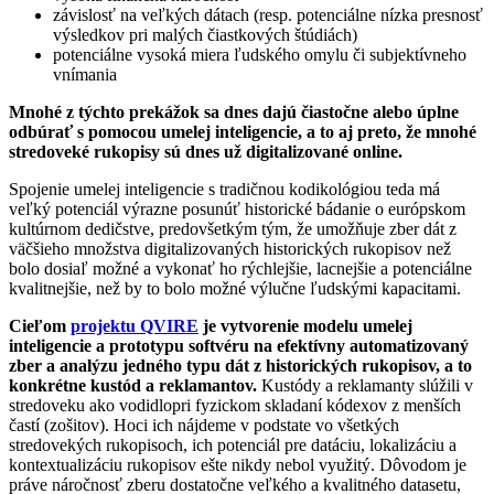
závislosť na veľkých dátach (resp. potenciálne nízka presnosť
výsledkov pri malých čiastkových štúdiách)
potenciálne vysoká miera ľudského omylu či subjektívneho
vnímania
Mnohé z týchto prekážok sa dnes dajú čiastočne alebo úplne
odbúrať s pomocou umelej inteligencie, a to aj preto, že mnohé
stredoveké rukopisy sú dnes už digitalizované online.
Spojenie umelej inteligencie s tradičnou kodikológiou teda má
veľký potenciál výrazne posunúť historické bádanie o európskom
kultúrnom dedičstve, predovšetkým tým, že umožňuje zber dát z
väčšieho množstva digitalizovaných historických rukopisov než
bolo dosiaľ možné a vykonať ho rýchlejšie, lacnejšie a potenciálne
kvalitnejšie, než by to bolo možné výlučne ľudskými kapacitami.
Cieľom
projektu QVIRE
je vytvorenie modelu umelej
inteligencie a prototypu softvéru na efektívny automatizovaný
zber a analýzu jedného typu dát z historických rukopisov, a to
konkrétne kustód a reklamantov.
Kustódy a reklamanty slúžili v
stredoveku ako vodidlopri fyzickom skladaní kódexov z menších
častí (zošitov). Hoci ich nájdeme v podstate vo všetkých
stredovekých rukopisoch, ich potenciál pre datáciu, lokalizáciu a
kontextualizáciu rukopisov ešte nikdy nebol využitý. Dôvodom je
práve náročnosť zberu dostatočne veľkého a kvalitného datasetu,