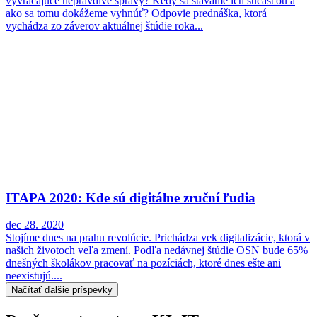
vyvracajúce nepravdivé správy? Kedy sa stávame ich súčasťou a
ako sa tomu dokážeme vyhnúť? Odpovie prednáška, ktorá
vychádza zo záverov aktuálnej štúdie roka...
ITAPA 2020: Kde sú digitálne zruční ľudia
dec 28. 2020
Stojíme dnes na prahu revolúcie. Prichádza vek digitalizácie, ktorá v
našich životoch veľa zmení. Podľa nedávnej štúdie OSN bude 65%
dnešných školákov pracovať na pozíciách, ktoré dnes ešte ani
neexistujú....
Načítať ďalšie príspevky