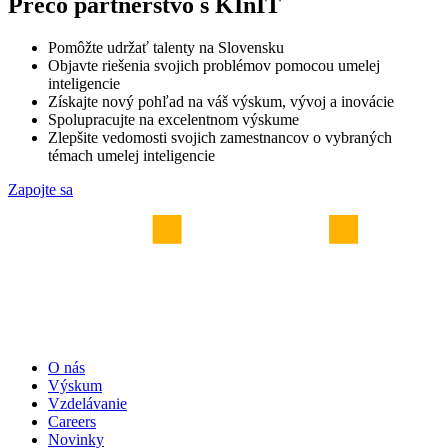
Prečo partnerstvo s KInIT
Pomôžte udržať talenty na Slovensku
Objavte riešenia svojich problémov pomocou umelej
inteligencie
Získajte nový pohľad na váš výskum, vývoj a inovácie
Spolupracujte na excelentnom výskume
Zlepšite vedomosti svojich zamestnancov o vybraných
témach umelej inteligencie
Zapojte sa
O nás
Výskum
Vzdelávanie
Careers
Novinky