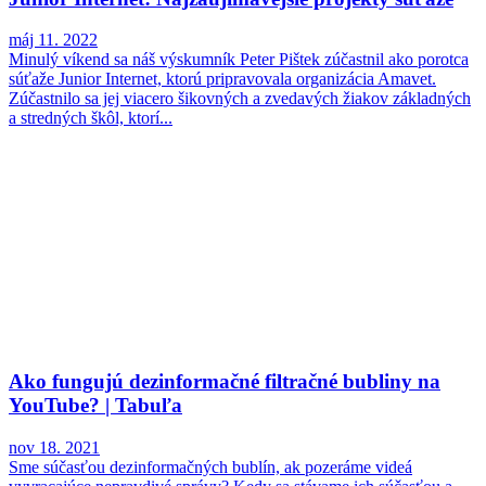
máj 11. 2022
Minulý víkend sa náš výskumník Peter Pištek zúčastnil ako porotca
súťaže Junior Internet, ktorú pripravovala organizácia Amavet.
Zúčastnilo sa jej viacero šikovných a zvedavých žiakov základných
a stredných škôl, ktorí...
Ako fungujú dezinformačné filtračné bubliny na
YouTube? | Tabuľa
nov 18. 2021
Sme súčasťou dezinformačných bublín, ak pozeráme videá