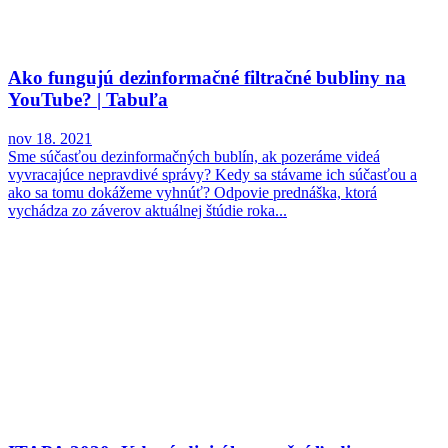
Ako fungujú dezinformačné filtračné bubliny na
YouTube? | Tabuľa
nov 18. 2021
Sme súčasťou dezinformačných bublín, ak pozeráme videá
vyvracajúce nepravdivé správy? Kedy sa stávame ich súčasťou a
ako sa tomu dokážeme vyhnúť? Odpovie prednáška, ktorá
vychádza zo záverov aktuálnej štúdie roka...