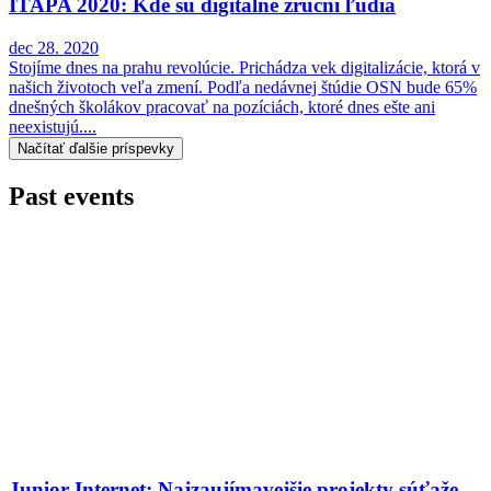
ITAPA 2020: Kde sú digitálne zruční ľudia
dec 28. 2020
Stojíme dnes na prahu revolúcie. Prichádza vek digitalizácie, ktorá v
našich životoch veľa zmení. Podľa nedávnej štúdie OSN bude 65%
dnešných školákov pracovať na pozíciách, ktoré dnes ešte ani
neexistujú....
Načítať ďalšie príspevky
Past events
Junior Internet: Najzaujímavejšie projekty súťaže