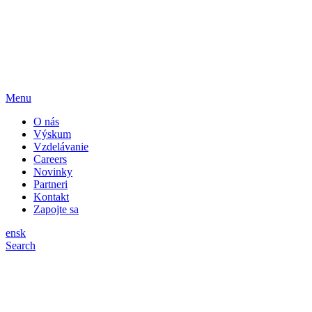
Menu
O nás
Výskum
Vzdelávanie
Careers
Novinky
Partneri
Kontakt
Zapojte sa
en
sk
Search