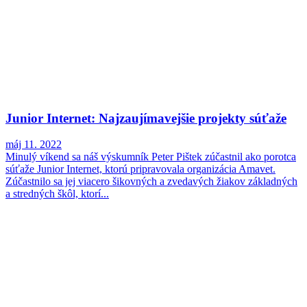
Junior Internet: Najzaujímavejšie projekty súťaže
máj 11. 2022
Minulý víkend sa náš výskumník Peter Pištek zúčastnil ako porotca
súťaže Junior Internet, ktorú pripravovala organizácia Amavet.
Zúčastnilo sa jej viacero šikovných a zvedavých žiakov základných
a stredných škôl, ktorí...