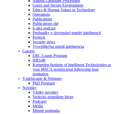
Natural Language Processing
Green and Secure Environment
Ethics & Human Values in Technology
Operations
Publications
Publications old
E-tika podcast
Predsudky v slovenskej umelej inteligencii
Projects
Security news
Vysvetliteľná umelá inteligencia
Careers
ERC Grants Program
HRS4R
Kempelen Institute of Intelligent Technologies as
your MSCA postdoctoral fellowship host
institution
Vzdelávanie & Tréningy
PhD Program
Novinky
Všetky novinky
Vedecko populárne blogy
Podcasty
Médiá
Minulé podujatia