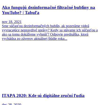
Ako fungujú dezinformačné filtračné bubliny na
YouTube? | Tabuľa
nov 18. 2021
Sme súčasťou dezinformačných bublín, ak pozeráme videá
vyvracajúce nepravdivé správy? Kedy sa stávame ich súčasťou a
ako sa tomu dokážeme vyhnúť? Odpovie prednáška, ktorá
vychádza zo záverov aktuálnej štúdie roka...
ITAPA 2020: Kde sú digitálne zruční ľudia
dec 28. 2020