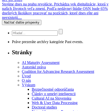
Stojíme dnes na prahu revolúcie. Prichádza vek digitalizácie, ktorá v
našich životoch veľa zmení. Podľa nedávnej štúdie OSN bude 65%
dnešných školákov pracovať na pozíciách, ktoré dnes ešte ani
neexistujú....
Načítať ďalšie príspevky
Práve prezeráte archívy kategórie Past events.
Stránky
AI Maturity Assessment
Autorské práva
Coalition for Advancing Research Assessment
Úvod
O nás
Výskum
Bezpečnostné odporúčania
Články o umelej inteligencii
Cultural AI na Slovensku
Web & User Data Processing
Doctoral studies