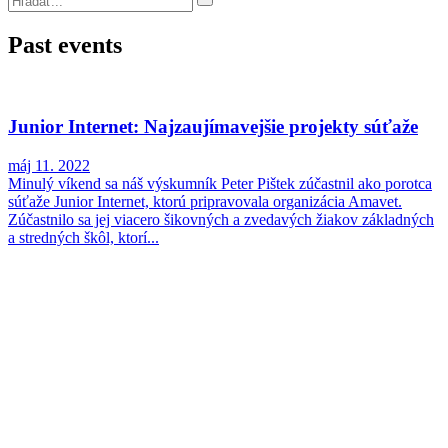
Past events
Junior Internet: Najzaujímavejšie projekty súťaže
máj 11. 2022
Minulý víkend sa náš výskumník Peter Pištek zúčastnil ako porotca
súťaže Junior Internet, ktorú pripravovala organizácia Amavet.
Zúčastnilo sa jej viacero šikovných a zvedavých žiakov základných
a stredných škôl, ktorí...