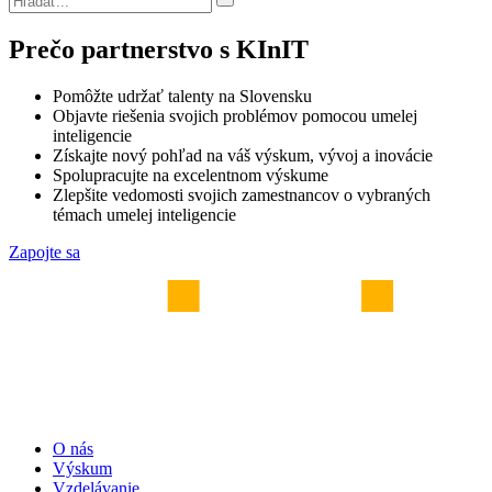
Prečo partnerstvo s KInIT
Pomôžte udržať talenty na Slovensku
Objavte riešenia svojich problémov pomocou umelej
inteligencie
Získajte nový pohľad na váš výskum, vývoj a inovácie
Spolupracujte na excelentnom výskume
Zlepšite vedomosti svojich zamestnancov o vybraných
témach umelej inteligencie
Zapojte sa
O nás
Výskum
Vzdelávanie