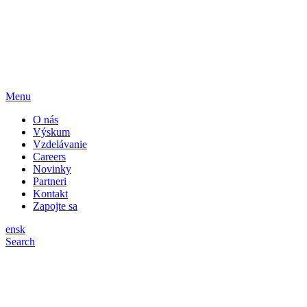
Menu
O nás
Výskum
Vzdelávanie
Careers
Novinky
Partneri
Kontakt
Zapojte sa
en
sk
Search