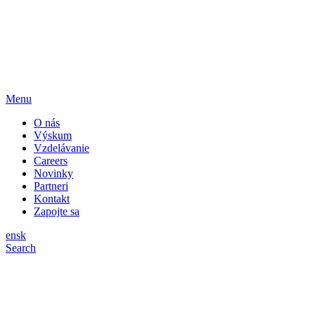
Menu
O nás
Výskum
Vzdelávanie
Careers
Novinky
Partneri
Kontakt
Zapojte sa
en
sk
Search