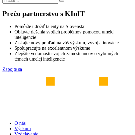
Prečo partnerstvo s KInIT
Pomôžte udržať talenty na Slovensku
Objavte riešenia svojich problémov pomocou umelej
inteligencie
Získajte nový pohľad na váš výskum, vývoj a inovácie
Spolupracujte na excelentnom výskume
Zlepšite vedomosti svojich zamestnancov o vybraných
témach umelej inteligencie
Zapojte sa
O nás
Výskum
Vzdelávanie