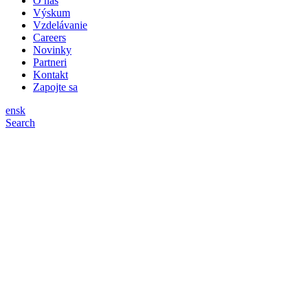
O nás
Výskum
Vzdelávanie
Careers
Novinky
Partneri
Kontakt
Zapojte sa
en
sk
Search