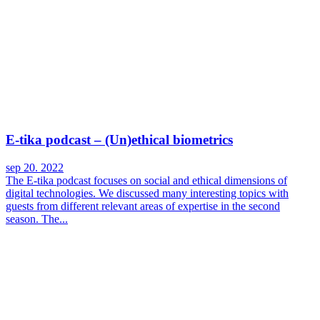
E-tika podcast – (Un)ethical biometrics
sep 20. 2022
The E-tika podcast focuses on social and ethical dimensions of
digital technologies. We discussed many interesting topics with
guests from different relevant areas of expertise in the second
season. The...