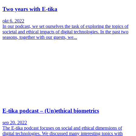
Two years with E-tika
okt 6. 2022
In our podcast, we set ourselves the task of exploring the topics of
societal and ethical impacts of digital technologies. In the past two
seasons, together with our guests, we...
E-tika podcast – (Un)ethical biometrics
sep 20. 2022
The E-tika podcast focuses on social and ethical dimensions of
digital technologies. We discussed many interesting topics with