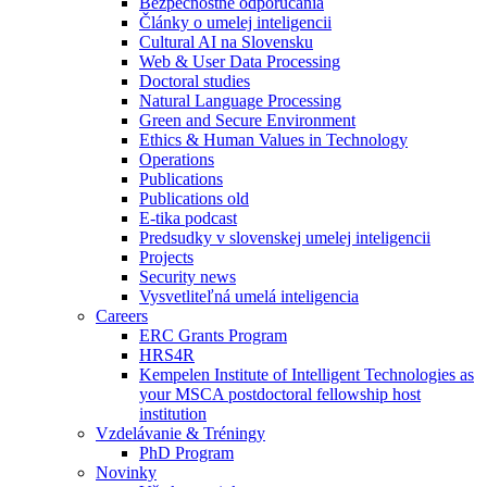
Bezpečnostné odporúčania
Články o umelej inteligencii
Cultural AI na Slovensku
Web & User Data Processing
Doctoral studies
Natural Language Processing
Green and Secure Environment
Ethics & Human Values in Technology
Operations
Publications
Publications old
E-tika podcast
Predsudky v slovenskej umelej inteligencii
Projects
Security news
Vysvetliteľná umelá inteligencia
Careers
ERC Grants Program
HRS4R
Kempelen Institute of Intelligent Technologies as
your MSCA postdoctoral fellowship host
institution
Vzdelávanie & Tréningy
PhD Program
Novinky