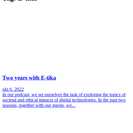
Two years with E-tika
okt 6. 2022
In our podcast, we set ourselves the task of exploring the topics of
societal and ethical impacts of digital technologies. In the past two
seasons, together with our guests, we...