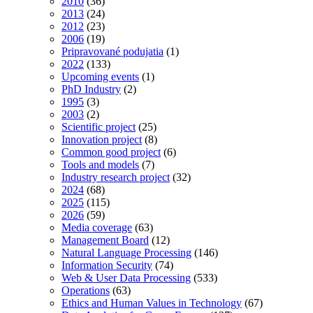
2010
(36)
2013
(24)
2012
(23)
2006
(19)
Pripravované podujatia
(1)
2022
(133)
Upcoming events
(1)
PhD Industry
(2)
1995
(3)
2003
(2)
Scientific project
(25)
Innovation project
(8)
Common good project
(6)
Tools and models
(7)
Industry research project
(32)
2024
(68)
2025
(115)
2026
(59)
Media coverage
(63)
Management Board
(12)
Natural Language Processing
(146)
Information Security
(74)
Web & User Data Processing
(533)
Operations
(63)
Ethics and Human Values in Technology
(67)