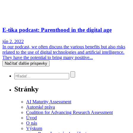
E-tika podcast: Parenthood in the digital age
jún 2. 2022
In our podcast, we often discuss the various benefits but also risks
related to the use of digital technologies and artificial intelligence.
They have the potential to bring many positive...
Načítať ďalšie príspevky
Stránky
AI Maturity Assessment
Autorské práva
Coalition for Advancing Research Assessment
Úvod
O nás
Výskum