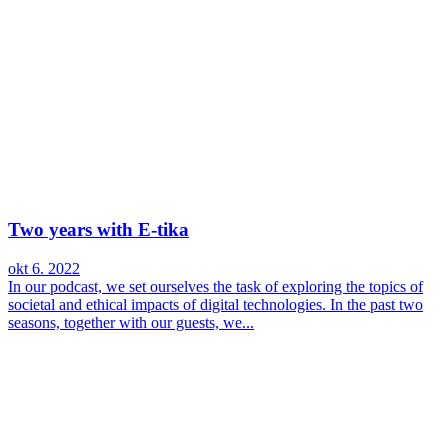
Two years with E-tika
okt 6. 2022
In our podcast, we set ourselves the task of exploring the topics of
societal and ethical impacts of digital technologies. In the past two
seasons, together with our guests, we...