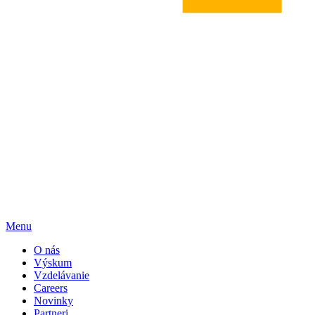
Menu
O nás
Výskum
Vzdelávanie
Careers
Novinky
Partneri