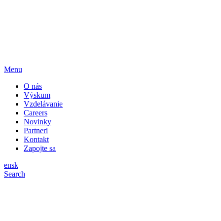
Menu
O nás
Výskum
Vzdelávanie
Careers
Novinky
Partneri
Kontakt
Zapojte sa
en
sk
Search