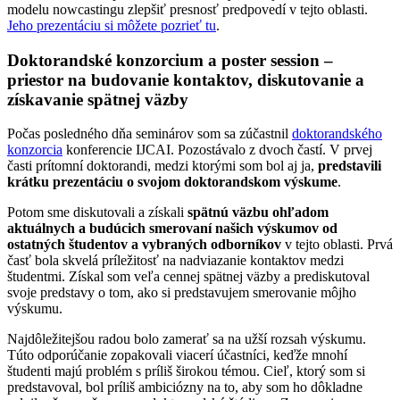
modelu nowcastingu zlepšiť presnosť predpovedí v tejto oblasti.
Jeho prezentáciu si môžete pozrieť tu
.
Doktorandské konzorcium a poster session –
priestor na budovanie kontaktov, diskutovanie a
získavanie spätnej väzby
Počas posledného dňa seminárov som sa zúčastnil
doktorandského
konzorcia
konferencie IJCAI. Pozostávalo z dvoch častí. V prvej
časti prítomní doktorandi, medzi ktorými som bol aj ja,
predstavili
krátku prezentáciu o svojom doktorandskom výskume
.
Potom sme diskutovali a získali
spätnú väzbu ohľadom
aktuálnych a budúcich smerovaní našich výskumov od
ostatných študentov a vybraných odborníkov
v tejto oblasti. Prvá
časť bola skvelá príležitosť na nadviazanie kontaktov medzi
študentmi. Získal som veľa cennej spätnej väzby a prediskutoval
svoje predstavy o tom, ako si predstavujem smerovanie môjho
výskumu.
Najdôležitejšou radou bolo zamerať sa na užší rozsah výskumu.
Túto odporúčanie zopakovali viacerí účastníci, keďže mnohí
študenti majú problém s príliš širokou témou. Cieľ, ktorý som si
predstavoval, bol príliš ambiciózny na to, aby som ho dôkladne