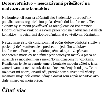
Dobrovoľníctvo – neočakávaná príležitosť na
nadväzovanie kontaktov
Na konferencii som sa zúčastnil ako študentský dobrovoľník,
pomáhal som s organizáciou počas dvoch dní konferencie. Tieto
aktivity by sa mohli považovať za rozptýlenie od konferencie.
Dobrovoľníctvo však bola skvelá príležitosť na nadviazanie ďalších
kontaktov – s ostatnými dobrovoľníkmi aj so všetkými účastníkmi.
Najzaujímavejšiu diskusiu som mal počas dobrovoľníckej služby v
posledný deň konferencie s predsedom jedného z blokov
konferencie. Pracuje na podobnej téme ako ja – zlepšovanie
hodnotenia modelov nad rámec jednoduchých metrík a práca na
učiacich sa modeloch len s niekoľkými označenými vzorkami.
Rozdielom je, že sa venuje téme v kontexte modelu učiteľa, ja sa
zameriavam na nedostatok dostatočne označených údajov. Tento
rozhovor mi naozaj otvoril oči, pretože som si uvedomil všetky
možnosti mojej výskumnej témy a dostal som zopár nápadov, ako
ďalej smerovať moju prácu.
Čítať viac