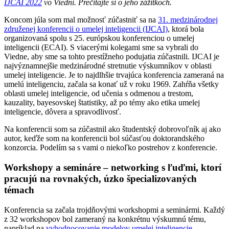
IJCAI 2022
vo Viedni. Prečítajte si o jeho zážitkoch.
Koncom júla som mal možnosť zúčastniť sa na
31. medzinárodnej
združenej konferencii o umelej inteligencii (IJCAI)
, ktorá bola
organizovaná spolu s 25. európskou konferenciou o umelej
inteligencii (ECAI). S viacerými kolegami sme sa vybrali do
Viedne, aby sme sa tohto prestížneho podujatia zúčastnili. IJCAI je
najvýznamnejšie medzinárodné stretnutie výskumníkov v oblasti
umelej inteligencie. Je to najdlhšie trvajúca konferencia zameraná na
umelú inteligenciu, začala sa konať už v roku 1969. Zahŕňa všetky
oblasti umelej inteligencie, od učenia s odmenou a trestom,
kauzality, bayesovskej štatistiky, až po témy ako etika umelej
inteligencie, dôvera a spravodlivosť.
Na konferencii som sa zúčastnil ako študentský dobrovoľník aj ako
autor, keďže som na konferencii bol súčasťou doktorandského
konzorcia. Podelím sa s vami o niekoľko postrehov z konferencie.
Workshopy a semináre – networking s ľuďmi, ktorí
pracujú na rovnakých, úzko špecializovaných
témach
Konferencia sa začala trojdňovými workshopmi a seminármi. Každý
z 32 workshopov bol zameraný na konkrétnu výskumnú tému,
napríklad na
vyhodnocovanie modelov umelej inteligencie
,