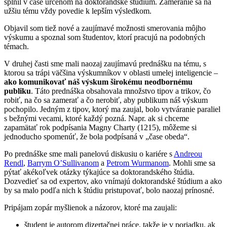
splnil v čase určenom na doktorandské štúdium. Zameranie sa na
užšiu tému vždy povedie k lepším výsledkom.
Objavil som tiež nové a zaujímavé možnosti smerovania môjho
výskumu a spoznal som študentov, ktorí pracujú na podobných
témach.
V druhej časti sme mali naozaj zaujímavú prednášku na tému, s
ktorou sa trápi väčšina výskumníkov v oblasti umelej inteligencie –
ako komunikovať náš výskum širokému neodbornému
publiku
. Táto prednáška obsahovala množstvo tipov a trikov, čo
robiť, na čo sa zamerať a čo nerobiť, aby publikum náš výskum
pochopilo. Jedným z tipov, ktorý ma zaujal, bolo vytváranie paraliel
s bežnými vecami, ktoré každý pozná. Napr. ak si chceme
zapamätať rok podpísania Magny Charty (1215), môžeme si
jednoducho spomenúť, že bola podpísaná v „čase obeda“.
Po prednáške sme mali panelovú diskusiu o kariére s
Andreou
Rendl
,
Barrym O’Sullivanom
a
Petrom Wurmanom
. Mohli sme sa
pýtať akékoľvek otázky týkajúce sa doktorandského štúdia.
Dozvedieť sa od expertov, ako vnímajú doktorandské štúdium a ako
by sa malo podľa nich k štúdiu pristupovať, bolo naozaj prínosné.
Pripájam zopár myšlienok a názorov, ktoré ma zaujali:
študent je autorom dizertačnej práce, takže je v poriadku, ak