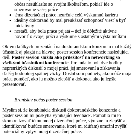
občas nesúhlasíte so svojím školiteľom, pokiaľ ide o
smerovanie vašej práce
téma dizertačnej práce neurčuje celú výskumnú kariéru
ideálny doktorand by mal preukázať schopnosť viesť a byť
iniciatívny
nestačí, aby bola práca prijatá – tiež je dôležité aktívne
hovoriť o svojej práci a výskume s ostatnými výskumníkmi
Okrem krátkych prezentácií na doktorandskom konzorciu mal každý
účastník aj plagát na hlavnej poster session konferencie nasledujúci
deň.
Poster session slúžila ako príležitosť na networking so
všetkými účastníkmi konferencie
. Pre mňa to boli dve hodiny
nepretržitých diskusií o mojej práci, jej smerovaní a získavania
ďalšej hodnotnej spätnej väzby. Dostal som podnety, ako môže moja
práca pomôcť, ako ju možno zlepšiť a dokonca ako ju lepšie
prezentovať.
Branislav počas poster session
Myslím si, že kombinácia diskusií doktorandského konzorcia a
poster session mi poskytla vynikajúci feedback. Pomohlo mi to
skonkretizovať tému mojej dizertačnej práce, výrazne ju zlepšiť a
identifikovať budúce smerovanie, ktoré mi (dúfam) umožní zvýšiť
potenciálny vplyv mojej dizertačnej práce.