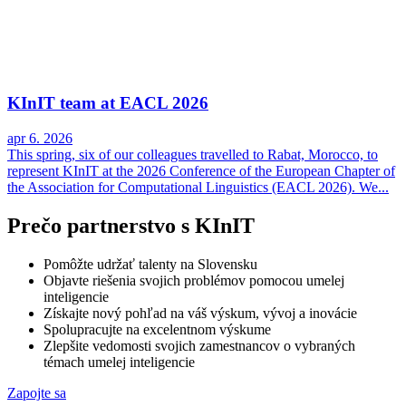
KInIT team at EACL 2026
apr 6. 2026
This spring, six of our colleagues travelled to Rabat, Morocco, to
represent KInIT at the 2026 Conference of the European Chapter of
the Association for Computational Linguistics (EACL 2026). We...
Prečo partnerstvo s KInIT
Pomôžte udržať talenty na Slovensku
Objavte riešenia svojich problémov pomocou umelej
inteligencie
Získajte nový pohľad na váš výskum, vývoj a inovácie
Spolupracujte na excelentnom výskume
Zlepšite vedomosti svojich zamestnancov o vybraných
témach umelej inteligencie
Zapojte sa