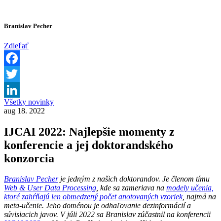
Branislav Pecher
Zdieľať
Facebook
Twitter
Všetky novinky
LinkedIn
aug 18. 2022
IJCAI 2022: Najlepšie momenty z
konferencie a jej doktorandského
konzorcia
Branislav Pecher
je jedným z našich doktorandov. Je členom tímu
Web & User Data Processing
, kde sa zameriava na
modely učenia,
ktoré zahŕňajú len obmedzený počet anotovaných vzoriek
, najmä na
meta-učenie. Jeho doménou je odhaľovanie dezinformácií a
súvisiacich javov. V júli 2022 sa Branislav zúčastnil na konferencii