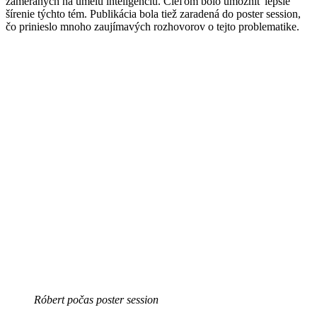
zameraných na umelú inteligenciu. Cieľom bolo umožniť lepšie
šírenie týchto tém. Publikácia bola tiež zaradená do poster session,
čo prinieslo mnoho zaujímavých rozhovorov o tejto problematike.
Róbert počas poster session