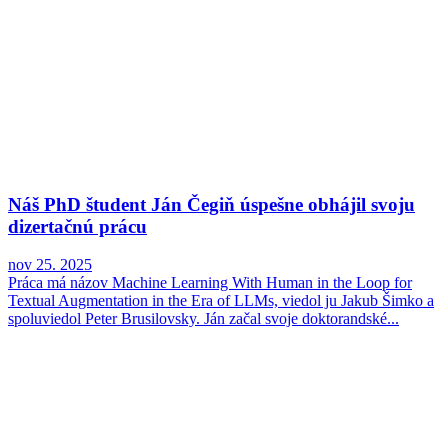
Náš PhD študent Ján Čegiň úspešne obhájil svoju
dizertačnú prácu
nov 25. 2025
Práca má názov Machine Learning With Human in the Loop for
Textual Augmentation in the Era of LLMs, viedol ju Jakub Šimko a
spoluviedol Peter Brusilovsky. Ján začal svoje doktorandské...