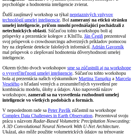
psychológie a hodnotenia inteligencie zvierat.
Ďalší zaujímavý workshop sa týkal
nepriaznivých vplyvov
technológií umelej inteligencie
. Bol
zameraný na etickú stránku
umelej inteligencie, pričom mnohí prednášajúci pochádzali z
netechnických oblastí
. Súčasťou tohto workshopu boli aj
príspevky a prezentácie kolegov z KInITu.
Ján Čegiň
prezentoval
svoj príspevok o crowdsourcingu adverzných príkladov pomocou
hry na zlepšenie detekcie falošných informácií.
Adrián Gavorník
mal príspevok o zlepšovaní hodnotenia dôveryhodnosti umelej
inteligencie.
Okrem týchto dvoch workshopov
sme sa zúčastnili aj na workshope
o vysvetľiteľnosti umelej inteligencie
. Súčasťou tohto workshopu
bola aj prezentácia našich výskumníkov
Martina Tamajku
a
Marcela
Veselého
o hľadaní verných a zrozumiteľných vysvetlení pre
kombináciu modelu, úlohy a údajov. Ako napovedá názov
workshopov,
zamerali sa na vysvetlenia rozhodnutí umelej
inteligencie vo všetkých podobách a formách
.
V neposlednom rade sa
Peter Pavlík
zúčastnil na workshope
Complex Data Challenges in Earth Observation
. Prezentoval svoju
prácu s názvom
Radar-Based Volumetric Precipitation Nowcasting:
A 3D Convolutional Neural Network With U-Net Architecture
.
Ukázal, ako môže použitie volumetrických údajov na trénovanie