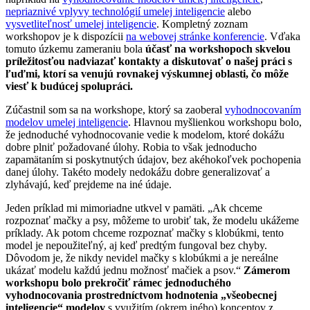
nepriaznivé vplyvy technológií umelej inteligencie
alebo
vysvetliteľnosť umelej inteligencie
. Kompletný zoznam
workshopov je k dispozícii
na webovej stránke konferencie
. Vďaka
tomuto úzkemu zameraniu bola
účasť na workshopoch skvelou
príležitosťou nadviazať kontakty a diskutovať o našej práci s
ľuďmi, ktorí sa venujú rovnakej výskumnej oblasti, čo môže
viesť k budúcej spolupráci.
Zúčastnil som sa na workshope, ktorý sa zaoberal
vyhodnocovaním
modelov umelej inteligencie
. Hlavnou myšlienkou workshopu bolo,
že jednoduché vyhodnocovanie vedie k modelom, ktoré dokážu
dobre plniť požadované úlohy. Robia to však jednoducho
zapamätaním si poskytnutých údajov, bez akéhokoľvek pochopenia
danej úlohy. Takéto modely nedokážu dobre generalizovať a
zlyhávajú, keď prejdeme na iné údaje.
Jeden príklad mi mimoriadne utkvel v pamäti. „Ak chceme
rozpoznať mačky a psy, môžeme to urobiť tak, že modelu ukážeme
príklady. Ak potom chceme rozpoznať mačky s klobúkmi, tento
model je nepoužiteľný, aj keď predtým fungoval bez chyby.
Dôvodom je, že nikdy nevidel mačky s klobúkmi a je nereálne
ukázať modelu každú jednu možnosť mačiek a psov.“
Zámerom
workshopu bolo prekročiť rámec jednoduchého
vyhodnocovania prostredníctvom hodnotenia „všeobecnej
inteligencie“ modelov
s využitím (okrem iného) konceptov z