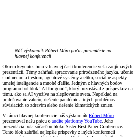
Náš výskumník Róbert Móro počas prezentácie na
hlavnej konferencii
Okrem keynotes bolo v hlavnej časti konferencie veľa zaujímavých
prezentácií. Témy zahŕňali spracovanie prirodzeného jazyka, učenie
s odmenou a trestom, agentové systémy a etiku, sociálne aspekty
umelej inteligencie a mnohé ďalšie. Jedným z hlavných bodov
programu bol blok “AI for good”, ktorý pozostával z príspevkov na
tému, ako sa AI využíva na zlepšovanie sveta. Napríklad na
prideľovanie vakcín, riešenie pandémie a iných problémov
súvisiacich so zdravím alebo riešenie klimatických zmien.
V rámci hlavnej konferencie náš výskumník
Róbert Móro
prezentoval našu prácu o
audite platformy YouTube
. Jeho
prezentácia bola súčasťou bloku Sister Best Paper Conference.
Tento blok zahŕňal najlepšie príspevky z iných konferencií