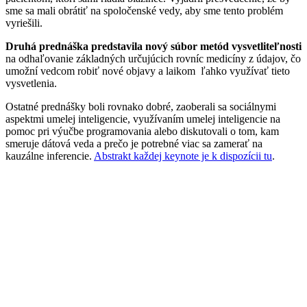
sme sa mali obrátiť na spoločenské vedy, aby sme tento problém
vyriešili.
Druhá prednáška predstavila nový súbor metód vysvetliteľnosti
na odhaľovanie základných určujúcich rovníc medicíny z údajov, čo
umožní vedcom robiť nové objavy a laikom ľahko využívať tieto
vysvetlenia.
Ostatné prednášky boli rovnako dobré, zaoberali sa sociálnymi
aspektmi umelej inteligencie, využívaním umelej inteligencie na
pomoc pri výučbe programovania alebo diskutovali o tom, kam
smeruje dátová veda a prečo je potrebné viac sa zamerať na
kauzálne inferencie.
Abstrakt každej keynote je k dispozícii tu
.