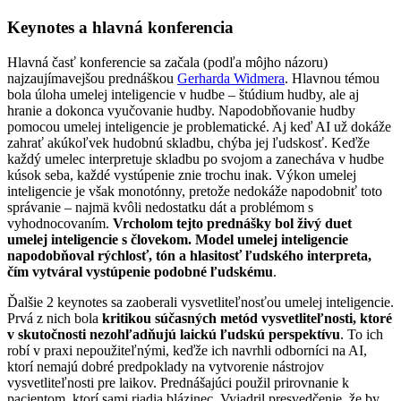
Keynotes a hlavná konferencia
Hlavná časť konferencie sa začala (podľa môjho názoru)
najzaujímavejšou prednáškou
Gerharda Widmera
. Hlavnou témou
bola úloha umelej inteligencie v hudbe – štúdium hudby, ale aj
hranie a dokonca vyučovanie hudby. Napodobňovanie hudby
pomocou umelej inteligencie je problematické. Aj keď AI už dokáže
zahrať akúkoľvek hudobnú skladbu, chýba jej ľudskosť. Keďže
každý umelec interpretuje skladbu po svojom a zanecháva v hudbe
kúsok seba, každé vystúpenie znie trochu inak. Výkon umelej
inteligencie je však monotónny, pretože nedokáže napodobniť toto
správanie – najmä kvôli nedostatku dát a problémom s
vyhodnocovaním.
Vrcholom tejto prednášky bol živý duet
umelej inteligencie s človekom. Model umelej inteligencie
napodobňoval rýchlosť, tón a hlasitosť ľudského interpreta,
čím vytváral vystúpenie podobné ľudskému
.
Ďalšie 2 keynotes sa zaoberali vysvetliteľnosťou umelej inteligencie.
Prvá z nich bola
kritikou súčasných metód vysvetliteľnosti, ktoré
v skutočnosti nezohľadňujú laickú ľudskú perspektívu
. To ich
robí v praxi nepoužiteľnými, keďže ich navrhli odborníci na AI,
ktorí nemajú dobré predpoklady na vytvorenie nástrojov
vysvetliteľnosti pre laikov. Prednášajúci použil prirovnanie k
pacientom, ktorí sami riadia blázinec. Vyjadril presvedčenie, že by