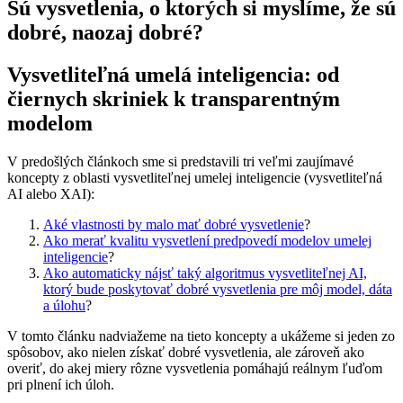
Sú vysvetlenia, o ktorých si myslíme, že sú
dobré, naozaj dobré?
Vysvetliteľná umelá inteligencia: od
čiernych skriniek k transparentným
modelom
V predošlých článkoch sme si predstavili tri veľmi zaujímavé
koncepty z oblasti vysvetliteľnej umelej inteligencie (vysvetliteľná
AI alebo XAI):
Aké vlastnosti by malo mať dobré vysvetlenie
?
Ako merať kvalitu vysvetlení predpovedí modelov umelej
inteligencie
?
Ako automaticky nájsť taký algoritmus vysvetliteľnej AI,
ktorý bude poskytovať dobré vysvetlenia pre môj model, dáta
a úlohu
?
V tomto článku nadviažeme na tieto koncepty a ukážeme si jeden zo
spôsobov, ako nielen získať dobré vysvetlenia, ale zároveň ako
overiť, do akej miery rôzne vysvetlenia pomáhajú reálnym ľuďom
pri plnení ich úloh.