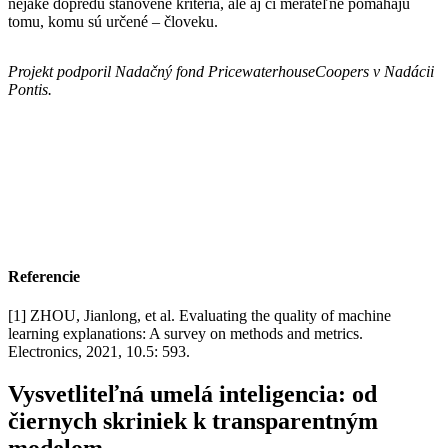
nejaké dopredu stanovené kritériá, ale aj či merateľne pomáhajú
tomu, komu sú určené – človeku.
Projekt podporil Nadačný fond PricewaterhouseCoopers v Nadácii
Pontis.
Referencie
[1] ZHOU, Jianlong, et al. Evaluating the quality of machine
learning explanations: A survey on methods and metrics.
Electronics, 2021, 10.5: 593.
Vysvetliteľná umelá inteligencia: od
čiernych skriniek k transparentným