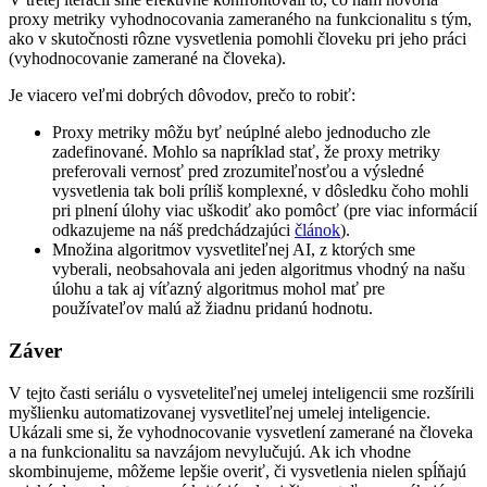
proxy metriky vyhodnocovania zameraného na funkcionalitu s tým,
ako v skutočnosti rôzne vysvetlenia pomohli človeku pri jeho práci
(vyhodnocovanie zamerané na človeka).
Je viacero veľmi dobrých dôvodov, prečo to robiť:
Proxy metriky môžu byť neúplné alebo jednoducho zle
zadefinované. Mohlo sa napríklad stať, že proxy metriky
preferovali vernosť pred zrozumiteľnosťou a výsledné
vysvetlenia tak boli príliš komplexné, v dôsledku čoho mohli
pri plnení úlohy viac uškodiť ako pomôcť (pre viac informácií
odkazujeme na náš predchádzajúci
článok
).
Množina algoritmov vysvetliteľnej AI, z ktorých sme
vyberali, neobsahovala ani jeden algoritmus vhodný na našu
úlohu a tak aj víťazný algoritmus mohol mať pre
používateľov malú až žiadnu pridanú hodnotu.
Záver
V tejto časti seriálu o vysveteliteľnej umelej inteligencii sme rozšírili
myšlienku automatizovanej vysvetliteľnej umelej inteligencie.
Ukázali sme si, že vyhodnocovanie vysvetlení zamerané na človeka
a na funkcionalitu sa navzájom nevylučujú. Ak ich vhodne
skombinujeme, môžeme lepšie overiť, či vysvetlenia nielen spĺňajú