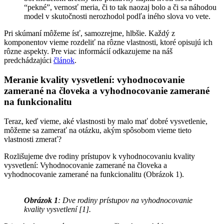
“pekné”, vernosť meria, či to tak naozaj bolo a či sa náhodou
model v skutočnosti nerozhodol podľa iného slova vo vete.
Pri skúmaní môžeme ísť, samozrejme, hlbšie. Každý z
komponentov vieme rozdeliť na rôzne vlastnosti, ktoré opisujú ich
rôzne aspekty. Pre viac informácií odkazujeme na náš
predchádzajúci
článok
.
Meranie kvality vysvetlení: vyhodnocovanie
zamerané na človeka a vyhodnocovanie zamerané
na funkcionalitu
Teraz, keď vieme, aké vlastnosti by malo mať dobré vysvetlenie,
môžeme sa zamerať na otázku, akým spôsobom vieme tieto
vlastnosti zmerať?
Rozlišujeme dve rodiny prístupov k vyhodnocovaniu kvality
vysvetlení: Vyhodnocovanie zamerané na človeka a
vyhodnocovanie zamerané na funkcionalitu (Obrázok 1).
Obrázok 1
: Dve rodiny prístupov na vyhodnocovanie
kvality vysvetlení [1].