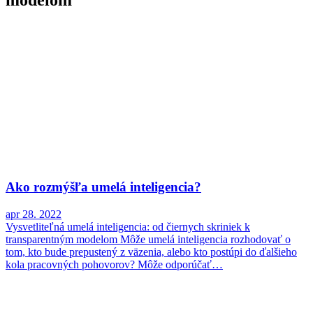
modelom
Ako rozmýšľa umelá inteligencia?
apr 28. 2022
Vysvetliteľná umelá inteligencia: od čiernych skriniek k
transparentným modelom Môže umelá inteligencia rozhodovať o
tom, kto bude prepustený z väzenia, alebo kto postúpi do ďalšieho
kola pracovných pohovorov? Môže odporúčať…