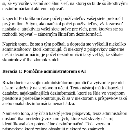
si, že vytvoríte vlastnú sociálnu sieť, na ktorej sa bude so škodlivými
dezinformáciami aktívne bojovať.
Úspech! Po krátkom čase počet používateľov vašej siete prekročil
prvý milión. S tým, ako narástol počet používateľov, však zároveň
narástla aj atraktivita vašej siete práve pre tých, proti ktorým ste sa
rozhodli bojovať – zámerným šíriteľom dezinformácií.
Napriek tomu, že ste s tým počítali a dopredu ste vyškolili niekoľko
administrátorov, ktorí kontrolujú, či niektorý z príspevkov zámerne
nešíri dezinformáciu, je počet dezinformácii taký veľký, že stíhate
skontrolovať iba zlomok z nich.
Iterácia 1: Pomôžme administrátorom s AI
Rozhodnete sa svojim administrátorom pomôcť a vytvoríte pre nich
nástroj založený na strojovom učení. Tento nástroj má k dispozícii
databázu najaktuálnejších dezinformácii, ktoré sa šíria vo verejnom
priestore a priebežne kontroluje, či sa v niektorom z príspevkov taká
alebo onaká dezinformácia nenachádza.
Namiesto toho, aby čítali každý jeden príspevok, teraz administrátori
dostanú iba preriedený zoznam tých, ktoré váš skvelý nástroj
identifikoval ako potenciálne dezinformačné. Teda zoznam
príspevkov, ktoré zrejme obsahujú niektoré zo známych