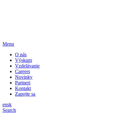
Menu
O nás
Výskum
Vzdelávanie
Careers
Novinky
Partneri
Kontakt
Zapojte sa
en
sk
Search