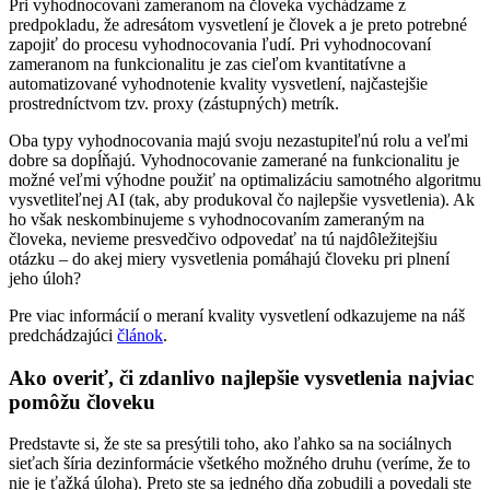
Pri vyhodnocovaní zameranom na človeka vychádzame z
predpokladu, že adresátom vysvetlení je človek a je preto potrebné
zapojiť do procesu vyhodnocovania ľudí. Pri vyhodnocovaní
zameranom na funkcionalitu je zas cieľom kvantitatívne a
automatizované vyhodnotenie kvality vysvetlení, najčastejšie
prostredníctvom tzv. proxy (zástupných) metrík.
Oba typy vyhodnocovania majú svoju nezastupiteľnú rolu a veľmi
dobre sa dopĺňajú. Vyhodnocovanie zamerané na funkcionalitu je
možné veľmi výhodne použiť na optimalizáciu samotného algoritmu
vysvetliteľnej AI (tak, aby produkoval čo najlepšie vysvetlenia). Ak
ho však neskombinujeme s vyhodnocovaním zameraným na
človeka, nevieme presvedčivo odpovedať na tú najdôležitejšiu
otázku – do akej miery vysvetlenia pomáhajú človeku pri plnení
jeho úloh?
Pre viac informácií o meraní kvality vysvetlení odkazujeme na náš
predchádzajúci
článok
.
Ako overiť, či zdanlivo najlepšie vysvetlenia najviac
pomôžu človeku
Predstavte si, že ste sa presýtili toho, ako ľahko sa na sociálnych
sieťach šíria dezinformácie všetkého možného druhu (veríme, že to
nie je ťažká úloha). Preto ste sa jedného dňa zobudili a povedali ste