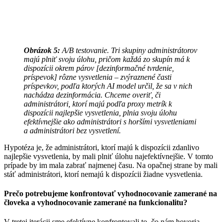
Obrázok 5:
A/B testovanie. Tri skupiny administrátorov
majú plniť svoju úlohu, pričom každá zo skupín má k
dispozícii okrem párov [dezinformačné tvrdenie,
príspevok] rôzne vysvetlenia – zvýraznené časti
príspevkov, podľa ktorých AI model určil, že sa v nich
nachádza dezinformácia. Chceme overiť, či
administrátori, ktorí majú podľa proxy metrík k
dispozícii najlepšie vysvetlenia, plnia svoju úlohu
efektívnejšie ako administrátori s horšími vysvetleniami
a administrátori bez vysvetlení.
Hypotéza je, že administrátori, ktorí majú k dispozícii zdanlivo
najlepšie vysvetlenia, by mali plniť úlohu najefektívnejšie. V tomto
prípade by im mala zabrať najmenej času. Na opačnej strane by mali
stáť administrátori, ktorí nemajú k dispozícii žiadne vysvetlenia.
Prečo potrebujeme konfrontovať vyhodnocovanie zamerané na
človeka a vyhodnocovanie zamerané na funkcionalitu?
V tretej iterácii sme efektívne konfrontovali to, čo nám hovoria