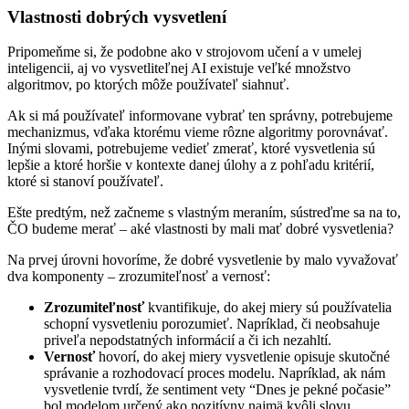
Vlastnosti dobrých vysvetlení
Pripomeňme si, že podobne ako v strojovom učení a v umelej
inteligencii, aj vo vysvetliteľnej AI existuje veľké množstvo
algoritmov, po ktorých môže používateľ siahnuť.
Ak si má používateľ informovane vybrať ten správny, potrebujeme
mechanizmus, vďaka ktorému vieme rôzne algoritmy porovnávať.
Inými slovami, potrebujeme vedieť zmerať, ktoré vysvetlenia sú
lepšie a ktoré horšie v kontexte danej úlohy a z pohľadu kritérií,
ktoré si stanoví používateľ.
Ešte predtým, než začneme s vlastným meraním, sústreďme sa na to,
ČO budeme merať – aké vlastnosti by mali mať dobré vysvetlenia?
Na prvej úrovni hovoríme, že dobré vysvetlenie by malo vyvažovať
dva komponenty – zrozumiteľnosť a vernosť:
Zrozumiteľnosť
kvantifikuje, do akej miery sú používatelia
schopní vysvetleniu porozumieť. Napríklad, či neobsahuje
priveľa nepodstatných informácií a či ich nezahltí.
Vernosť
hovorí, do akej miery vysvetlenie opisuje skutočné
správanie a rozhodovací proces modelu. Napríklad, ak nám
vysvetlenie tvrdí, že sentiment vety “Dnes je pekné počasie”
bol modelom určený ako pozitívny najmä kvôli slovu