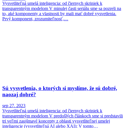
Vysvetliteľná umelá inteligencia: od čiernych skriniek k
transparentným modelom V minulej časti seriálu sme sa pozreli na
to, aké komponenty a vlastnosti by mali mať dobré vysvetlenia.
Prvý komponent, zrozumiteľnosť,…
Sú vysvetlenia, o ktorých si myslíme, že sú dobré,
naozaj dobré?
sep 27. 2023
Vysvetliteľná umelá inteligencia: od čiernych skriniek k
transparentným modelom V predošlých článkoch sme si predstavili
tri veľmi zaujímavé koncepty z oblasti vysvetliteľnej umelej
inteligencie (vysvetliteľná AI alebo XAI): V tomto…