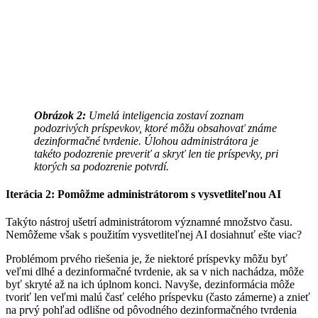
Obrázok 2:
Umelá inteligencia zostaví zoznam
podozrivých príspevkov, ktoré môžu obsahovať známe
dezinformačné tvrdenie. Úlohou administrátora je
takéto podozrenie preveriť a skryť len tie príspevky, pri
ktorých sa podozrenie potvrdí.
Iterácia 2: Pomôžme administrátorom s vysvetliteľnou AI
Takýto nástroj ušetrí administrátorom významné množstvo času.
Nemôžeme však s použitím vysvetliteľnej AI dosiahnuť ešte viac?
Problémom prvého riešenia je, že niektoré príspevky môžu byť
veľmi dlhé a dezinformačné tvrdenie, ak sa v nich nachádza, môže
byť skryté až na ich úplnom konci. Navyše, dezinformácia môže
tvoriť len veľmi malú časť celého príspevku (často zámerne) a znieť
na prvý pohľad odlišne od pôvodného dezinformačného tvrdenia