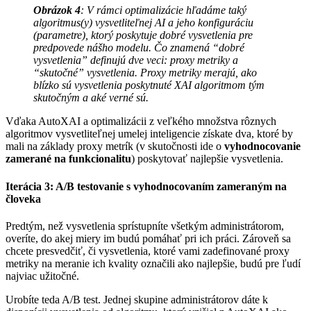
Obrázok 4
: V rámci optimalizácie hľadáme taký
algoritmus(y) vysvetliteľnej AI a jeho konfiguráciu
(parametre), ktorý poskytuje dobré vysvetlenia pre
predpovede nášho modelu. Čo znamená “dobré
vysvetlenia” definujú dve veci: proxy metriky a
“skutočné” vysvetlenia. Proxy metriky merajú, ako
blízko sú vysvetlenia poskytnuté XAI algoritmom tým
skutočným a aké verné sú.
Vďaka AutoXAI a optimalizácii z veľkého množstva rôznych
algoritmov vysvetliteľnej umelej inteligencie získate dva, ktoré by
mali na základy proxy metrík (v skutočnosti ide o
vyhodnocovanie
zamerané na funkcionalitu
) poskytovať najlepšie vysvetlenia.
Iterácia 3: A/B testovanie s vyhodnocovaním zameraným na
človeka
Predtým, než vysvetlenia sprístupníte všetkým administrátorom,
overíte, do akej miery im budú pomáhať pri ich práci. Zároveň sa
chcete presvedčiť, či vysvetlenia, ktoré vami zadefinované proxy
metriky na meranie ich kvality označili ako najlepšie, budú pre ľudí
najviac užitočné.
Urobíte teda A/B test. Jednej skupine administrátorov dáte k