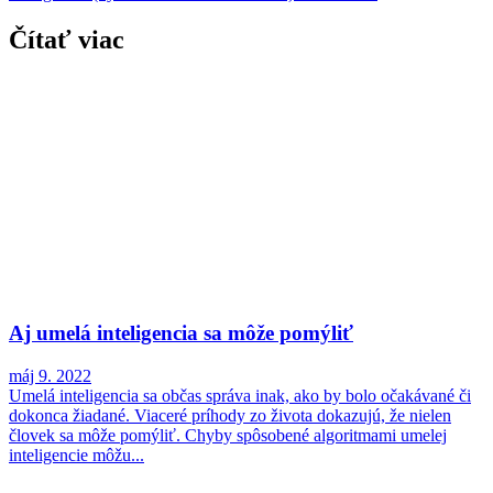
Čítať viac
Aj umelá inteligencia sa môže pomýliť
máj 9. 2022
Umelá inteligencia sa občas správa inak, ako by bolo očakávané či
dokonca žiadané. Viaceré príhody zo života dokazujú, že nielen
človek sa môže pomýliť. Chyby spôsobené algoritmami umelej
inteligencie môžu...