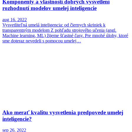
Komponenty a vlastnosti dobrých vysvetlení
rozhodnutí modelov umelej inteligencie
aug 16. 2022
Vysvetliteľná umelá inteligencia: od čiernych skriniek k
transparentným modelom Z pohľadu strojového učenia (angl.
Machine learning, ML) žijeme šťastné časy. Pre mnohé úlohy, ktoré
sme doteraz nevedeli s pomocou umelej…
Ako merať kvalitu vysvetlenia predpovede umelej
inteligencie?
sep 26. 2022