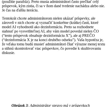
(použitie parafráz). Preto musia administrátori často prečítať celý
príspevok, kým zistia, či sa v ňom dané tvrdenie nachádza alebo nie.
Je čas na ďalšiu iteráciu.
Tentokrát chcete administrátorom nielen ukázať príspevky, ale
zároveň v nich chcete aj vyznačiť konkrétne (krátke) časti, ktoré
model AI vyhodnotil ako dezinformáciu. Preto sa rozhodnete
siahnuť po vysvetliteľnej AI, aby vám model povedal nielen ČO
(“tento príspevok obsahuje dezinformáciu X”), ale aj PREČO
(“dezinformácia X je na konci druhého odseku”). Vaša hypotéza je,
že vďaka tomu budú musieť administrátori čítať výrazne menej textu
a stihnú skontrolovať viac príspevkov, čo povedie k skultivovaniu
diskusie.
Obrázok 3
: Administrátor vpravo má v príspevkoch