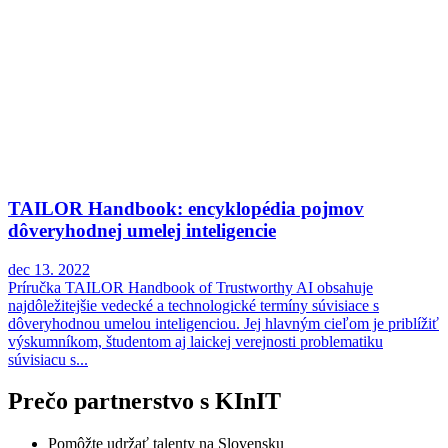
TAILOR Handbook: encyklopédia pojmov
dôveryhodnej umelej inteligencie
dec 13. 2022
Príručka TAILOR Handbook of Trustworthy AI obsahuje
najdôležitejšie vedecké a technologické termíny súvisiace s
dôveryhodnou umelou inteligenciou. Jej hlavným cieľom je priblížiť
výskumníkom, študentom aj laickej verejnosti problematiku
súvisiacu s...
Prečo partnerstvo s KInIT
Pomôžte udržať talenty na Slovensku