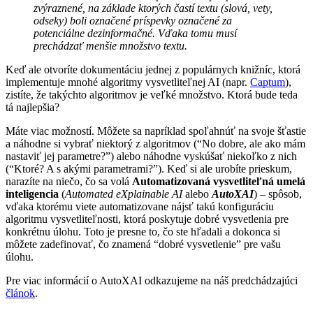
zvýraznené, na základe ktorých častí textu (slová, vety,
odseky) boli označené príspevky označené za
potenciálne dezinformačné. Vďaka tomu musí
prechádzať menšie množstvo textu.
Keď ale otvoríte dokumentáciu jednej z populárnych knižníc, ktorá
implementuje mnohé algoritmy vysvetliteľnej AI (napr.
Captum
),
zistíte, že takýchto algoritmov je veľké množstvo. Ktorá bude teda
tá najlepšia?
Máte viac možností. Môžete sa napríklad spoľahnúť na svoje šťastie
a náhodne si vybrať niektorý z algoritmov (“No dobre, ale ako mám
nastaviť jej parametre?”) alebo náhodne vyskúšať niekoľko z nich
(“Ktoré? A s akými parametrami?”). Keď si ale urobíte prieskum,
narazíte na niečo, čo sa volá
Automatizovaná vysvetliteľná umelá
inteligencia
(
Automated eXplainable AI
alebo
AutoXAI
) – spôsob,
vďaka ktorému viete automatizovane nájsť takú konfiguráciu
algoritmu vysvetliteľnosti, ktorá poskytuje dobré vysvetlenia pre
konkrétnu úlohu. Toto je presne to, čo ste hľadali a dokonca si
môžete zadefinovať, čo znamená “dobré vysvetlenie” pre vašu
úlohu.
Pre viac informácií o AutoXAI odkazujeme na náš predchádzajúci
článok
.