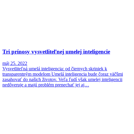
Tri prínosy vysvetliteľnej umelej inteligencie
máj 25. 2022
Vysvetliteľná umelá inteligencia: od čiernych skriniek k
transparentným modelom Umelá inteligencia bude čoraz väčšmi
zasahovať do našich životov. Veľa ľudí však umelej inteligencii
nedôveruje a majú problém prenechať jej aj…