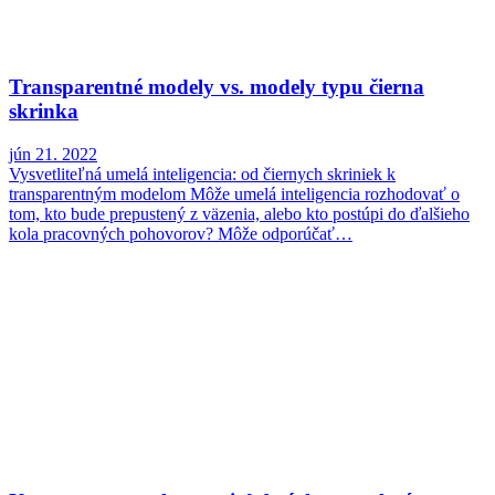
Transparentné modely vs. modely typu čierna
skrinka
jún 21. 2022
Vysvetliteľná umelá inteligencia: od čiernych skriniek k
transparentným modelom Môže umelá inteligencia rozhodovať o
tom, kto bude prepustený z väzenia, alebo kto postúpi do ďalšieho
kola pracovných pohovorov? Môže odporúčať…