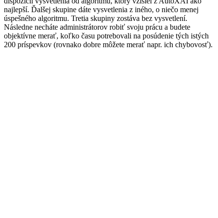
dispozícii vysvetlenia od algoritmu, ktorý vzišiel z AutoXAI ako
najlepší. Ďalšej skupine dáte vysvetlenia z iného, o niečo menej
úspešného algoritmu. Tretia skupiny zostáva bez vysvetlení.
Následne necháte administrátorov robiť svoju prácu a budete
objektívne merať, koľko času potrebovali na posúdenie tých istých
200 príspevkov (rovnako dobre môžete merať napr. ich chybovosť).