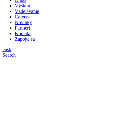
O nás
Výskum
Vzdelávanie
Careers
Novinky
Partneri
Kontakt
Zapojte sa
en
sk
Search