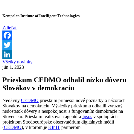
Kempelen Institute of Intelligent Technologies
Zdieľať
Facebook
Twitter
Všetky novinky
LinkedIn
jún 1. 2023
Prieskum CEDMO odhalil nízku dôveru
Slovákov v demokraciu
Nedávny
CEDMO
prieskum priniesol nové poznatky o názoroch
Slovákov na demokraciu. Výsledky prieskumu odhalili výrazný
nedostatok dôvery a nespokojnosť s fungovaním demokracie na
Slovensku. Prieskum realizovala agentúra
Ipsos
v spolupráci s
projektom Stredoeurópske observatórium digitálnych médií
(
CEDMO
), v ktorom je
KInIT
partnerom.