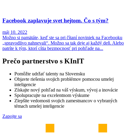
Facebook zaplavuje svet hejtom. Čo s tým?
máj 10. 2022
Možno si pamätáte, keď ste sa pri čítaní noviniek na Facebooku
„spravodlivo nahnevali“. Možno sa tak deje aj každý deň. Alebo
patríte k tým, ktorí cítia bezmocnosť pri pohľade na...
Prečo partnerstvo s KInIT
Pomôžte udržať talenty na Slovensku
Objavte riešenia svojich problémov pomocou umelej
inteligencie
Získajte nový pohľad na váš výskum, vývoj a inovácie
Spolupracujte na excelentnom výskume
Zlepšite vedomosti svojich zamestnancov o vybraných
témach umelej inteligencie
Zapojte sa