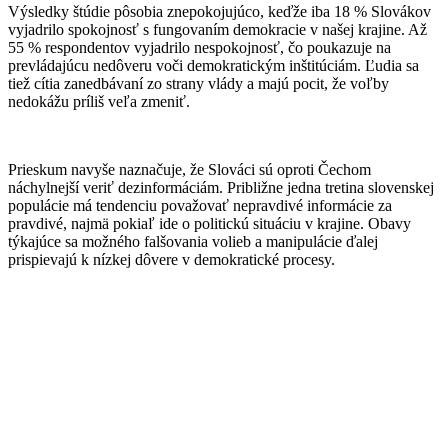
Výsledky štúdie pôsobia znepokojujúco, keďže iba 18 % Slovákov
vyjadrilo spokojnosť s fungovaním demokracie v našej krajine. Až
55 % respondentov vyjadrilo nespokojnosť, čo poukazuje na
prevládajúcu nedôveru voči demokratickým inštitúciám. Ľudia sa
tiež cítia zanedbávaní zo strany vlády a majú pocit, že voľby
nedokážu príliš veľa zmeniť.
Prieskum navyše naznačuje, že Slováci sú oproti Čechom
náchylnejší veriť dezinformáciám. Približne jedna tretina slovenskej
populácie má tendenciu považovať nepravdivé informácie za
pravdivé, najmä pokiaľ ide o politickú situáciu v krajine. Obavy
týkajúce sa možného falšovania volieb a manipulácie ďalej
prispievajú k nízkej dôvere v demokratické procesy.