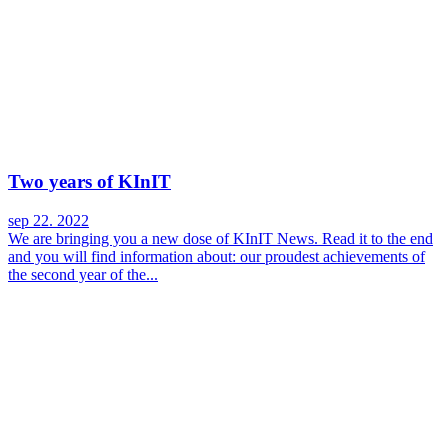
Two years of KInIT
sep 22. 2022
We are bringing you a new dose of KInIT News. Read it to the end
and you will find information about: our proudest achievements of
the second year of the...