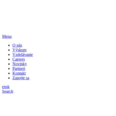
Menu
O nás
Výskum
Vzdelávanie
Careers
Novinky
Partneri
Kontakt
Zapojte sa
en
sk
Search