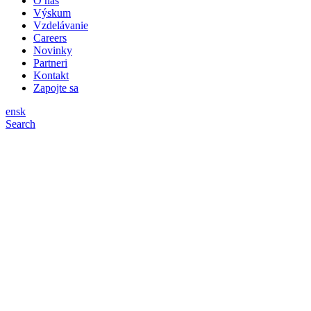
O nás
Výskum
Vzdelávanie
Careers
Novinky
Partneri
Kontakt
Zapojte sa
en
sk
Search