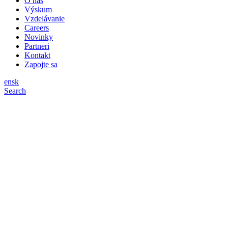
O nás
Výskum
Vzdelávanie
Careers
Novinky
Partneri
Kontakt
Zapojte sa
en
sk
Search