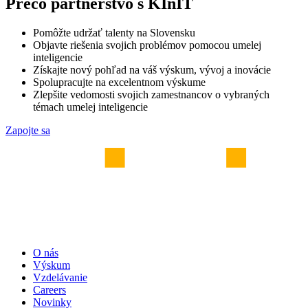
Prečo partnerstvo s KInIT
Pomôžte udržať talenty na Slovensku
Objavte riešenia svojich problémov pomocou umelej
inteligencie
Získajte nový pohľad na váš výskum, vývoj a inovácie
Spolupracujte na excelentnom výskume
Zlepšite vedomosti svojich zamestnancov o vybraných
témach umelej inteligencie
Zapojte sa
O nás
Výskum
Vzdelávanie
Careers
Novinky