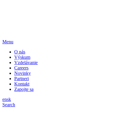
Menu
O nás
Výskum
Vzdelávanie
Careers
Novinky
Partneri
Kontakt
Zapojte sa
en
sk
Search