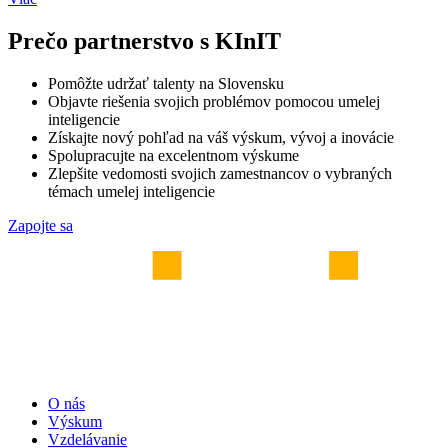
Prečo partnerstvo s KInIT
Pomôžte udržať talenty na Slovensku
Objavte riešenia svojich problémov pomocou umelej
inteligencie
Získajte nový pohľad na váš výskum, vývoj a inovácie
Spolupracujte na excelentnom výskume
Zlepšite vedomosti svojich zamestnancov o vybraných
témach umelej inteligencie
Zapojte sa
O nás
Výskum
Vzdelávanie