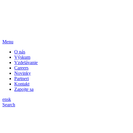
Menu
O nás
Výskum
Vzdelávanie
Careers
Novinky
Partneri
Kontakt
Zapojte sa
en
sk
Search