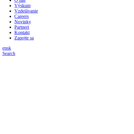
O nás
Výskum
Vzdelávanie
Careers
Novinky
Partneri
Kontakt
Zapojte sa
en
sk
Search