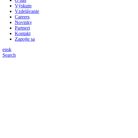
O nás
Výskum
Vzdelávanie
Careers
Novinky
Partneri
Kontakt
Zapojte sa
en
sk
Search