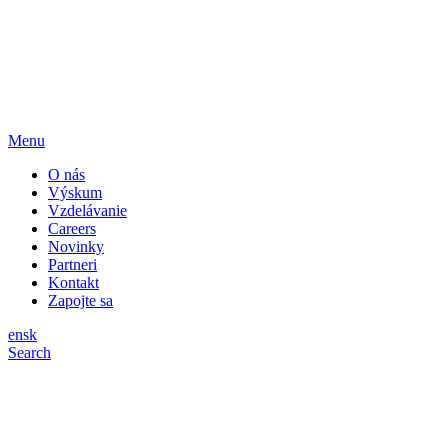
Menu
O nás
Výskum
Vzdelávanie
Careers
Novinky
Partneri
Kontakt
Zapojte sa
en
sk
Search