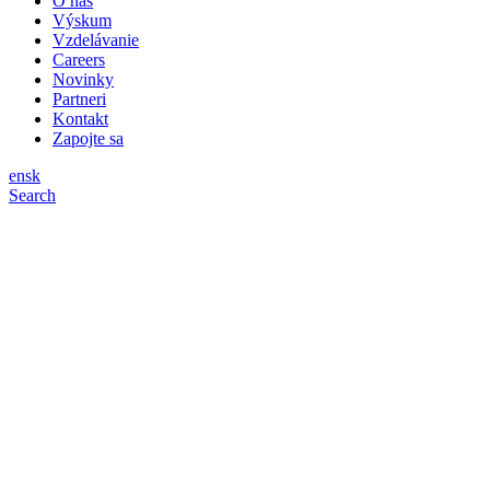
O nás
Výskum
Vzdelávanie
Careers
Novinky
Partneri
Kontakt
Zapojte sa
en
sk
Search