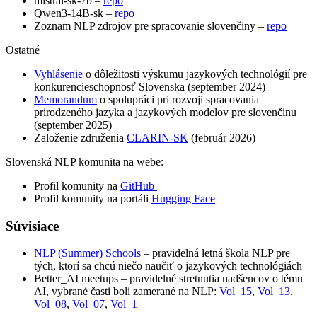
mistral-sk-7b –
repo
Qwen3-14B-sk –
repo
Zoznam NLP zdrojov pre spracovanie slovenčiny –
repo
Ostatné
Vyhlásenie
o dôležitosti výskumu jazykových technológií pre
konkurencieschopnosť Slovenska (september 2024)
Memorandum
o spolupráci pri rozvoji spracovania
prirodzeného jazyka a jazykových modelov pre slovenčinu
(september 2025)
Založenie združenia
CLARIN-SK
(február 2026)
Slovenská NLP komunita na webe:
Profil komunity na
GitHub
Profil komunity na portáli
Hugging Face
Súvisiace
NLP (Summer) Schools
– pravidelná letná škola NLP pre
tých, ktorí sa chcú niečo naučiť o jazykových technológiách
Better_AI meetups – pravidelné stretnutia nadšencov o tému
AI, vybrané časti boli zamerané na NLP:
Vol_15
,
Vol_13
,
Vol_08
,
Vol_07
,
Vol_1