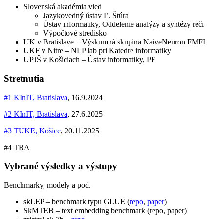
Slovenská akadémia vied
Jazykovedný ústav Ľ. Štúra
Ústav informatiky, Oddelenie analýzy a syntézy reči
Výpočtové stredisko
UK v Bratislave – Výskumná skupina NaiveNeuron FMFI
UKF v Nitre – NLP lab pri Katedre informatiky
UPJŠ v Košiciach – Ústav informatiky, PF
Stretnutia
#1 KInIT, Bratislava
, 16.9.2024
#2 KInIT, Bratislava
, 27.6.2025
#3 TUKE, Košice
, 20.11.2025
#4 TBA
Vybrané výsledky a výstupy
Benchmarky, modely a pod.
skLEP – benchmark typu GLUE (
repo
,
paper
)
SkMTEB – text embedding benchmark (repo, paper)