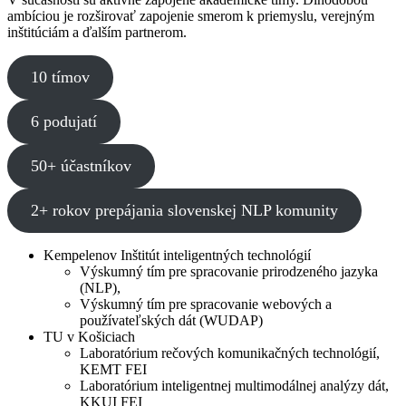
ambíciou je rozširovať zapojenie smerom k priemyslu, verejným
inštitúciám a ďalším partnerom.
10 tímov
6 podujatí
50+ účastníkov
2+ rokov prepájania slovenskej NLP komunity
Kempelenov Inštitút inteligentných technológií
Výskumný tím pre spracovanie prirodzeného jazyka
(NLP),
Výskumný tím pre spracovanie webových a
používateľských dát (WUDAP)
TU v Košiciach
Laboratórium rečových komunikačných technológií,
KEMT FEI
Laboratórium inteligentnej multimodálnej analýzy dát,
KKUI FEI