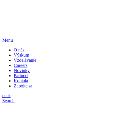
Menu
O nás
Výskum
Vzdelávanie
Careers
Novinky
Partneri
Kontakt
Zapojte sa
en
sk
Search