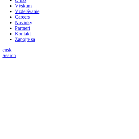
O nás
Výskum
Vzdelávanie
Careers
Novinky
Partneri
Kontakt
Zapojte sa
en
sk
Search