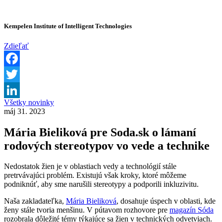
Kempelen Institute of Intelligent Technologies
Zdieľať
Facebook
Twitter
Všetky novinky
LinkedIn
máj 31. 2023
Mária Bieliková pre Soda.sk o lámaní
rodových stereotypov vo vede a technike
Nedostatok žien je v oblastiach vedy a technológií stále
pretrvávajúci problém. Existujú však kroky, ktoré môžeme
podniknúť, aby sme narušili stereotypy a podporili inkluzivitu.
Naša zakladateľka,
Mária Bieliková
, dosahuje úspech v oblasti, kde
ženy stále tvoria menšinu. V pútavom rozhovore pre
magazín Sóda
rozobrala dôležité témy týkajúce sa žien v technických odvetviach.