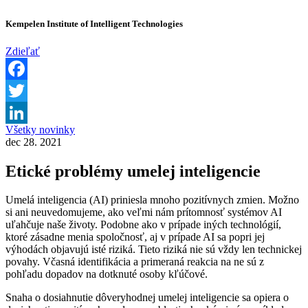
Kempelen Institute of Intelligent Technologies
Zdieľať
Facebook
Twitter
Všetky novinky
LinkedIn
dec 28. 2021
Etické problémy umelej inteligencie
Umelá inteligencia (AI) priniesla mnoho pozitívnych zmien. Možno
si ani neuvedomujeme, ako veľmi nám prítomnosť systémov AI
uľahčuje naše životy. Podobne ako v prípade iných technológií,
ktoré zásadne menia spoločnosť, aj v prípade AI sa popri jej
výhodách objavujú isté riziká. Tieto riziká nie sú vždy len technickej
povahy. Včasná identifikácia a primeraná reakcia na ne sú z
pohľadu dopadov na dotknuté osoby kľúčové.
Snaha o dosiahnutie dôveryhodnej umelej inteligencie sa opiera o