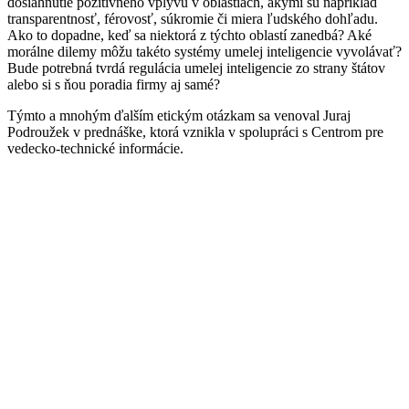
dosiahnutie pozitívneho vplyvu v oblastiach, akými sú napríklad
transparentnosť, férovosť, súkromie či miera ľudského dohľadu.
Ako to dopadne, keď sa niektorá z týchto oblastí zanedbá? Aké
morálne dilemy môžu takéto systémy umelej inteligencie vyvolávať?
Bude potrebná tvrdá regulácia umelej inteligencie zo strany štátov
alebo si s ňou poradia firmy aj samé?
Týmto a mnohým ďalším etickým otázkam sa venoval Juraj
Podroužek v prednáške, ktorá vznikla v spolupráci s Centrom pre
vedecko-technické informácie.