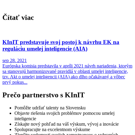
Čítať viac
KInIT predstavuje svoj postoj k návrhu EK na
reguláciu umelej inteligencie (AIA)
sep 28. 2021
Európska komisia predstavila v apríli 2021 návrh nariadenia, ktorým
sa stanovujú harmonizované pravidlá v oblasti umelej inteligencie,
tzv. Akt o umelej inteligencii (AIA) ako dlho očakávaný a vôbec
prvý pokus...
Prečo partnerstvo s KInIT
Pomôžte udržať talenty na Slovensku
Objavte riešenia svojich problémov pomocou umelej
inteligencie
Získajte nový pohľad na váš výskum, vývoj a inovácie
Spolupracujte na excelentnom výskume
Zlepšite vedomosti svojich zamestnancov o vybraných