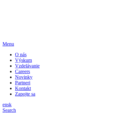
Menu
O nás
Výskum
Vzdelávanie
Careers
Novinky
Partneri
Kontakt
Zapojte sa
en
sk
Search