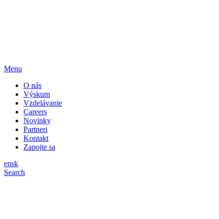
Menu
O nás
Výskum
Vzdelávanie
Careers
Novinky
Partneri
Kontakt
Zapojte sa
en
sk
Search