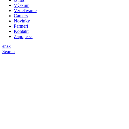
O nás
Výskum
Vzdelávanie
Careers
Novinky
Partneri
Kontakt
Zapojte sa
en
sk
Search