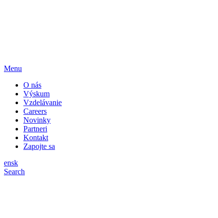
Menu
O nás
Výskum
Vzdelávanie
Careers
Novinky
Partneri
Kontakt
Zapojte sa
en
sk
Search