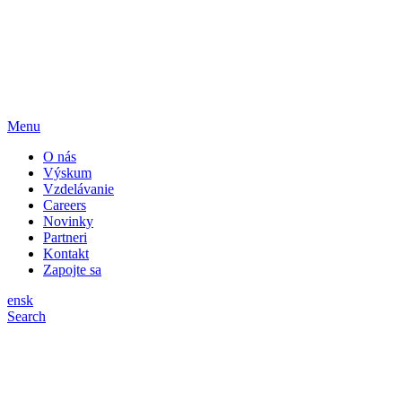
Menu
O nás
Výskum
Vzdelávanie
Careers
Novinky
Partneri
Kontakt
Zapojte sa
en
sk
Search