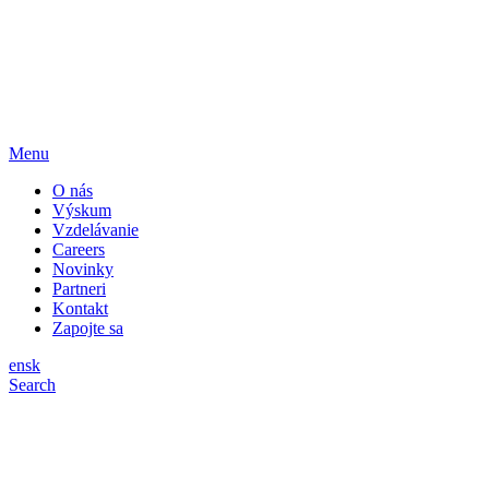
Menu
O nás
Výskum
Vzdelávanie
Careers
Novinky
Partneri
Kontakt
Zapojte sa
en
sk
Search