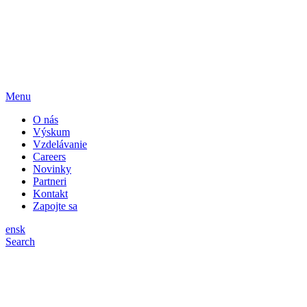
Menu
O nás
Výskum
Vzdelávanie
Careers
Novinky
Partneri
Kontakt
Zapojte sa
en
sk
Search