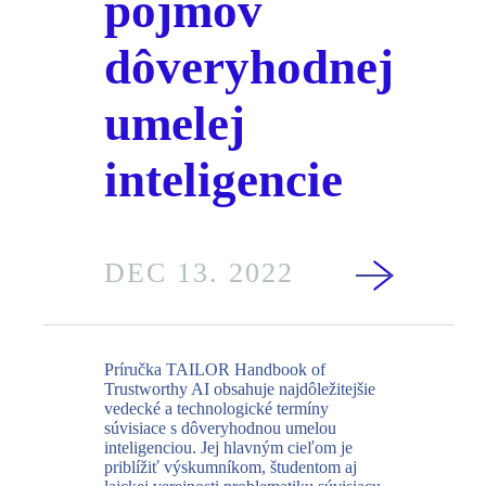
pojmov
dôveryhodnej
umelej
inteligencie
DEC 13. 2022
Príručka TAILOR Handbook of
Trustworthy AI obsahuje najdôležitejšie
vedecké a technologické termíny
súvisiace s dôveryhodnou umelou
inteligenciou. Jej hlavným cieľom je
priblížiť výskumníkom, študentom aj