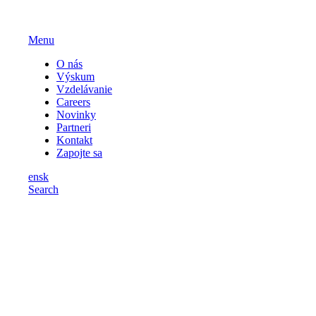
Menu
O nás
Výskum
Vzdelávanie
Careers
Novinky
Partneri
Kontakt
Zapojte sa
en
sk
Search