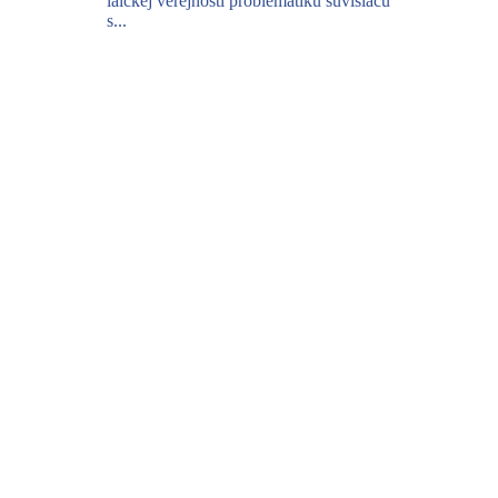
laickej verejnosti problematiku súvisiacu
s...