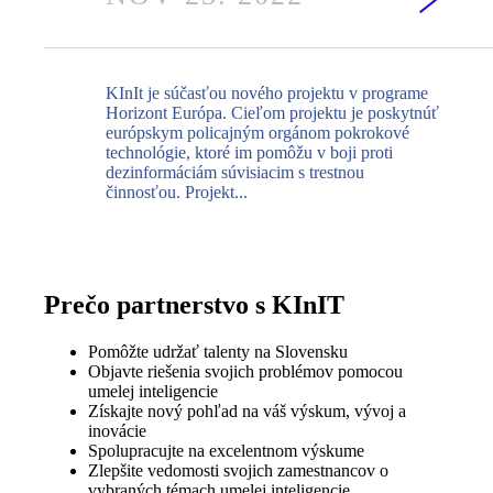
KInIt je súčasťou nového projektu v programe
Horizont Európa. Cieľom projektu je poskytnúť
európskym policajným orgánom pokrokové
technológie, ktoré im pomôžu v boji proti
dezinformáciám súvisiacim s trestnou
činnosťou. Projekt...
Prečo partnerstvo s KInIT
Pomôžte udržať talenty na Slovensku
Objavte riešenia svojich problémov pomocou
umelej inteligencie
Získajte nový pohľad na váš výskum, vývoj a
inovácie
Spolupracujte na excelentnom výskume
Zlepšite vedomosti svojich zamestnancov o
vybraných témach umelej inteligencie