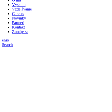
O nás
Výskum
Vzdelávanie
Careers
Novinky
Partneri
Kontakt
Zapojte sa
en
sk
Search