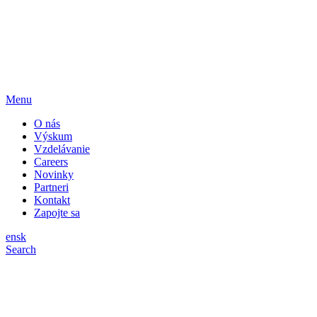
Menu
O nás
Výskum
Vzdelávanie
Careers
Novinky
Partneri
Kontakt
Zapojte sa
en
sk
Search