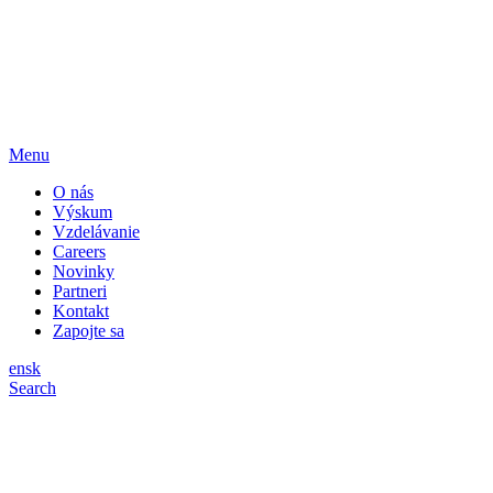
Menu
O nás
Výskum
Vzdelávanie
Careers
Novinky
Partneri
Kontakt
Zapojte sa
en
sk
Search