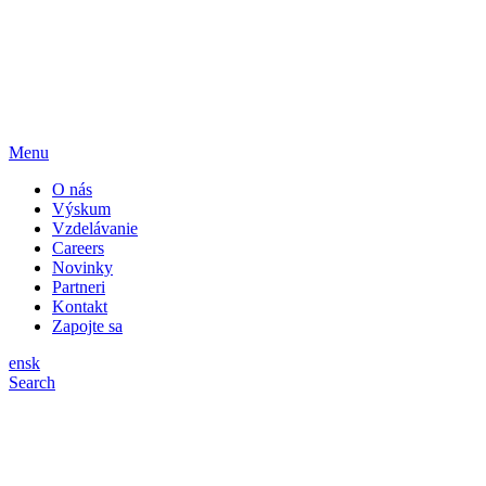
Menu
O nás
Výskum
Vzdelávanie
Careers
Novinky
Partneri
Kontakt
Zapojte sa
en
sk
Search