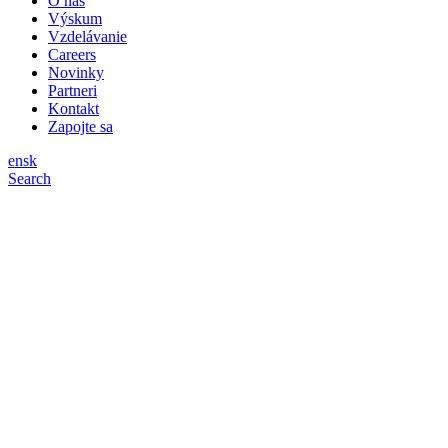
O nás
Výskum
Vzdelávanie
Careers
Novinky
Partneri
Kontakt
Zapojte sa
en
sk
Search