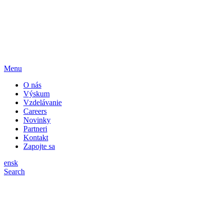
Menu
O nás
Výskum
Vzdelávanie
Careers
Novinky
Partneri
Kontakt
Zapojte sa
en
sk
Search