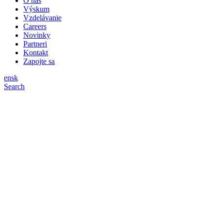
O nás
Výskum
Vzdelávanie
Careers
Novinky
Partneri
Kontakt
Zapojte sa
en
sk
Search