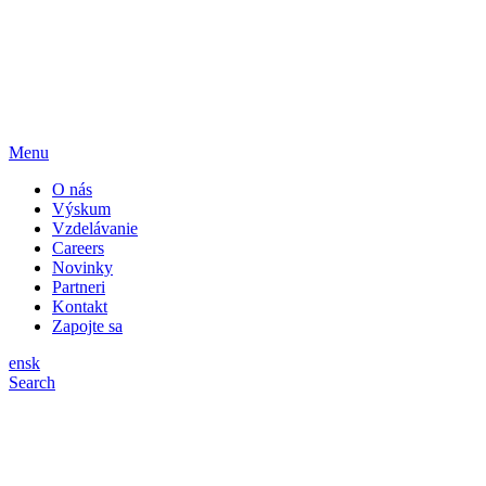
Menu
O nás
Výskum
Vzdelávanie
Careers
Novinky
Partneri
Kontakt
Zapojte sa
en
sk
Search