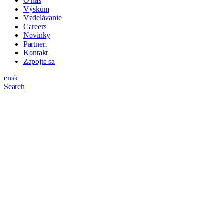
O nás
Výskum
Vzdelávanie
Careers
Novinky
Partneri
Kontakt
Zapojte sa
en
sk
Search