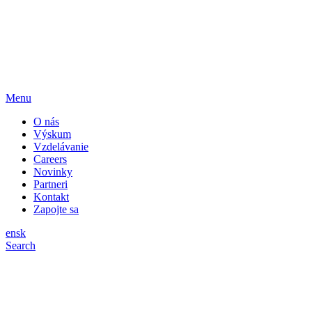
Menu
O nás
Výskum
Vzdelávanie
Careers
Novinky
Partneri
Kontakt
Zapojte sa
en
sk
Search