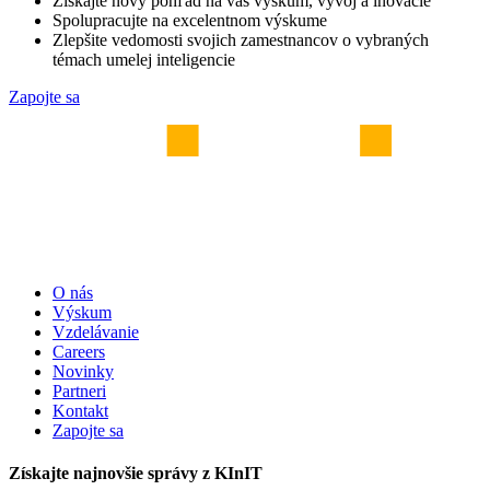
Získajte nový pohľad na váš výskum, vývoj a inovácie
Spolupracujte na excelentnom výskume
Zlepšite vedomosti svojich zamestnancov o vybraných
témach umelej inteligencie
Zapojte sa
O nás
Výskum
Vzdelávanie
Careers
Novinky
Partneri
Kontakt
Zapojte sa
Získajte najnovšie správy z KInIT