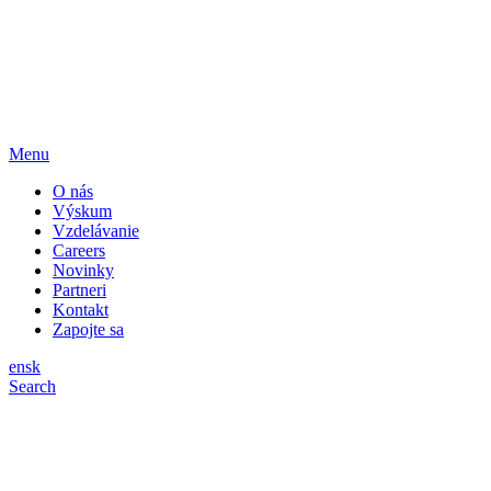
Menu
O nás
Výskum
Vzdelávanie
Careers
Novinky
Partneri
Kontakt
Zapojte sa
en
sk
Search