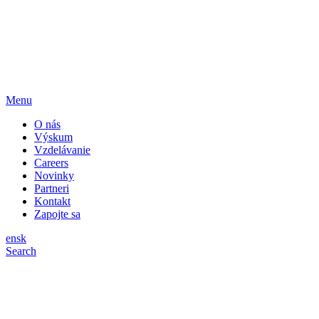
Menu
O nás
Výskum
Vzdelávanie
Careers
Novinky
Partneri
Kontakt
Zapojte sa
en
sk
Search