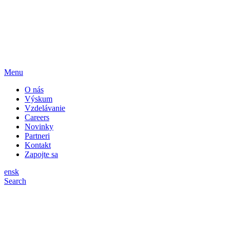
Menu
O nás
Výskum
Vzdelávanie
Careers
Novinky
Partneri
Kontakt
Zapojte sa
en
sk
Search