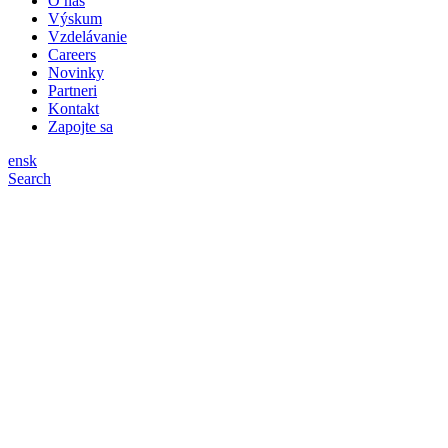
O nás
Výskum
Vzdelávanie
Careers
Novinky
Partneri
Kontakt
Zapojte sa
en
sk
Search