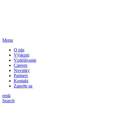
Menu
O nás
Výskum
Vzdelávanie
Careers
Novinky
Partneri
Kontakt
Zapojte sa
en
sk
Search