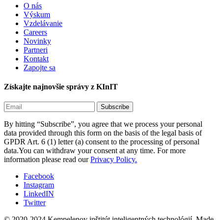
O nás
Výskum
Vzdelávanie
Careers
Novinky
Partneri
Kontakt
Zapojte sa
Získajte najnovšie správy z KInIT
By hitting “Subscribe”, you agree that we process your personal
data provided through this form on the basis of the legal basis of
GPDR Art. 6 (1) letter (a) consent to the processing of personal
data.You can withdraw your consent at any time. For more
information please read our
Privacy Policy.
Facebook
Instagram
LinkedIN
Twitter
© 2020-2024 Kempelenov inštitút inteligentných technológií.
Made