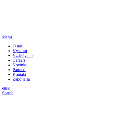
Menu
O nás
Výskum
Vzdelávanie
Careers
Novinky
Partneri
Kontakt
Zapojte sa
en
sk
Search